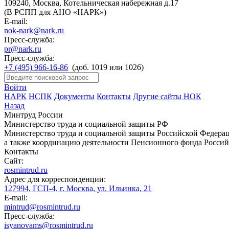
109240, Москва, Котельническая набережная д.17
(В РСПП для АНО «НАРК»)
E-mail:
nok-nark@nark.ru
Пресс-служба:
pr@nark.ru
Пресс-служба:
+7 (495) 966-16-86
(доб. 1019 или 1026)
Войти
НАРК
НСПК
Документы
Контакты
Другие сайты НОК
Назад
Минтруд России
Министерство труда и социальной защиты РФ
Министерство труда и социальной защиты Российской Федераци
а также координацию деятельности Пенсионного фонда Россий
Контакты
Сайт:
rosmintrud.ru
Адрес для корреспонденции:
127994, ГСП-4, г. Москва, ул. Ильинка, 21
E-mail:
mintrud@rosmintrud.ru
Пресс-служба:
isyanovams@rosmintrud.ru