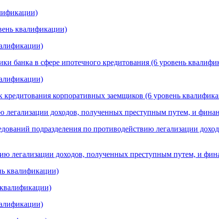
алификации)
овень квалификации)
квалификации)
ики банка в сфере ипотечного кредитования (6 уровень квалифи
квалификации)
ок кредитования корпоративных заемщиков (6 уровень квалифик
ию легализации доходов, полученных преступным путем, и фин
ледований подразделения по противодействию легализации дохо
твию легализации доходов, полученных преступным путем, и фи
ень квалификации)
ь квалификации)
валификации)