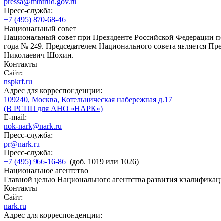
pressa@mintrud.gov.ru
Пресс-служба:
+7 (495) 870-68-46
Национальный совет
Национальный совет при Президенте Российской Федерации по
года № 249. Председателем Национального совета является П
Николаевич Шохин.
Контакты
Сайт:
nspkrf.ru
Адрес для корреспонденции:
109240, Москва, Котельническая набережная д.17
(В РСПП для АНО «НАРК»)
E-mail:
nok-nark@nark.ru
Пресс-служба:
pr@nark.ru
Пресс-служба:
+7 (495) 966-16-86
(доб. 1019 или 1026)
Национальное агентство
Главной целью Национального агентства развития квалификац
Контакты
Сайт:
nark.ru
Адрес для корреспонденции: