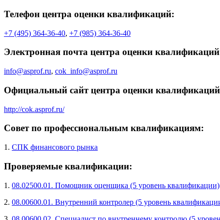
Телефон центра оценки квалификаций:
+7 (495) 364-36-40
,
+7 (985) 364-36-40
Электронная почта центра оценки квалификаций
info@asprof.ru
,
cok_info@asprof.ru
Официальный сайт центра оценки квалификаций
http://cok.asprof.ru/
Совет по профессиональным квалификациям:
1.
СПК финансового рынка
Проверяемые квалификации:
1.
08.02500.01. Помощник оценщика (5 уровень квалификации)
2.
08.00600.01. Внутренний контролер (5 уровень квалификаци
3.
08.00600.02. Специалист по внутреннему контролю (5 урове