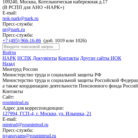
109240, Москва, Котельническая набережная д.17
(В РСПП для АНО «НАРК»)
E-mail:
nok-nark@nark.ru
Пресс-служба:
pr@nark.ru
Пресс-служба:
+7 (495) 966-16-86
(доб. 1019 или 1026)
Войти
НАРК
НСПК
Документы
Контакты
Другие сайты НОК
Назад
Минтруд России
Министерство труда и социальной защиты РФ
Министерство труда и социальной защиты Российской Федераци
а также координацию деятельности Пенсионного фонда Россий
Контакты
Сайт:
rosmintrud.ru
Адрес для корреспонденции:
127994, ГСП-4, г. Москва, ул. Ильинка, 21
E-mail:
mintrud@rosmintrud.ru
Пресс-служба:
isyanovams@rosmintrud.ru