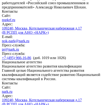
работодателей «Российский союз промышленников и
предпринимателей» Александр Николаевич Шохин.
Контакты
Сайт:
nspkrf.ru
Адрес:
109240, Москва, Котельническая набережная д.17
(В РСПП для АНО «НАРК»)
E-mail:
nok-nark@nark.ru
Пресс-служба:
pr@nark.ru
Пресс-служба:
+7 (495) 966-16-86
(доб. 1019 или 1026)
Национальное агентство
Национальное агентство развития квалификации
Главной целью Национального агентства развития
квалификаций является содействие развитию Национальной
системы квалификаций в России.
Контакты
Сайт:
nark.ru
Адрес:
109240, Москва, Котельническая набережная д.17
(В РСПП для АНО «НАРК»)