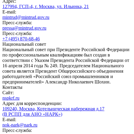
Адрес:
127994, ГСП-4, г. Москва, ул. Ильинка, 21
E-mail:
mintrud@mintrud.gov.ru
Пресс-служба:
pressa@mintrud.gov.ru
Пресс-служба:
+7 (495) 870-68-46
Национальный совет
Национальный совет при Президенте Российской Федерации
по профессиональным квалификациям был создан в
соответствии с Указом Президента Российской Федерации от
16 апреля 2014 года № 249. Председателем Национального
совета является Президент Общероссийского объединения
работодателей «Российский союз промышленников и
предпринимателей» Александр Николаевич Шохин.
Контакты
Сайт:
nspkrf.ru
Адрес для корреспонденции:
109240, Москва, Котельническая набережная д.17
(В РСПП для АНО «НАРК»)
E-mail:
nok-nark@nark.ru
Пресс-служба: