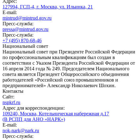
Адрес:
127994, ГСП-4, г. Москва, ул. Ильинка, 21
E-mail:
mintrud@mintrud.gov.ru
Пресс-служба:
pressa@mintrud.gov.ru
Пресс-служба:
+7 (495) 870-68-46
Национальный совет
Национальный совет при Президенте Российской Федерации
по профессиональным квалификациям был создан в
соответствии с Указом Президента Российской Федерации от
16 апреля 2014 года № 249. Председателем Национального
совета является Президент Общероссийского объединения
работодателей «Российский союз промышленников и
предпринимателей» Александр Николаевич Шохин.
Контакты
Сайт:
nspkrf.ru
Адрес для корреспонденции:
109240, Москва, Котельническая набережная д.17
(В РСПП для АНО «НАРК»)
E-mail:
nok-nark@nark.ru
Пресс-служба: