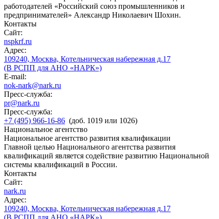
работодателей «Российский союз промышленников и
предпринимателей» Александр Николаевич Шохин.
Контакты
Сайт:
nspkrf.ru
Адрес:
109240, Москва, Котельническая набережная д.17
(В РСПП для АНО «НАРК»)
E-mail:
nok-nark@nark.ru
Пресс-служба:
pr@nark.ru
Пресс-служба:
+7 (495) 966-16-86
(доб. 1019 или 1026)
Национальное агентство
Национальное агентство развития квалификации
Главной целью Национального агентства развития
квалификаций является содействие развитию Национальной
системы квалификаций в России.
Контакты
Сайт:
nark.ru
Адрес:
109240, Москва, Котельническая набережная д.17
(В РСПП для АНО «НАРК»)