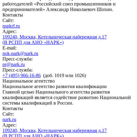
работодателей «Российский союз промышленников и
предпринимателей» Александр Николаевич Шохин.
Контакты
Сайт:
nspkrf.ru
Адрес:
109240, Москва, Котельническая набережная д.17
(В РСПП для АНО «НАРК»)
E-mail:
nok-nark@nark.ru
Пресс-служба:
pr@nark.ru
Пресс-служба:
+7 (495) 966-16-86
(доб. 1019 или 1026)
Национальное агентство
Национальное агентство развития квалификации
Главной целью Национального агентства развития
квалификаций является содействие развитию Национальной
системы квалификаций в России.
Контакты
Сайт:
nark.ru
Адрес:
109240, Москва, Котельническая набережная д.17
(В РСПП для АНО «НАРК»)