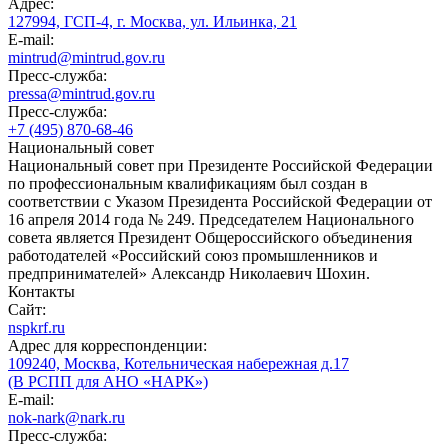
Адрес:
127994, ГСП-4, г. Москва, ул. Ильинка, 21
E-mail:
mintrud@mintrud.gov.ru
Пресс-служба:
pressa@mintrud.gov.ru
Пресс-служба:
+7 (495) 870-68-46
Национальный совет
Национальный совет при Президенте Российской Федерации
по профессиональным квалификациям был создан в
соответствии с Указом Президента Российской Федерации от
16 апреля 2014 года № 249. Председателем Национального
совета является Президент Общероссийского объединения
работодателей «Российский союз промышленников и
предпринимателей» Александр Николаевич Шохин.
Контакты
Сайт:
nspkrf.ru
Адрес для корреспонденции:
109240, Москва, Котельническая набережная д.17
(В РСПП для АНО «НАРК»)
E-mail:
nok-nark@nark.ru
Пресс-служба: