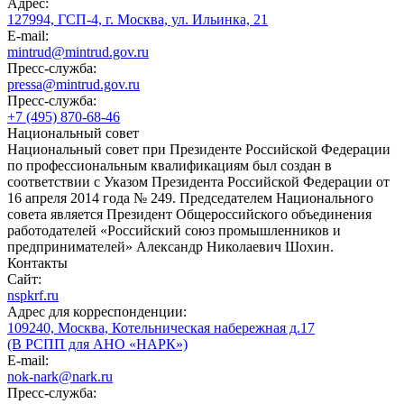
Адрес:
127994, ГСП-4, г. Москва, ул. Ильинка, 21
E-mail:
mintrud@mintrud.gov.ru
Пресс-служба:
pressa@mintrud.gov.ru
Пресс-служба:
+7 (495) 870-68-46
Национальный совет
Национальный совет при Президенте Российской Федерации
по профессиональным квалификациям был создан в
соответствии с Указом Президента Российской Федерации от
16 апреля 2014 года № 249. Председателем Национального
совета является Президент Общероссийского объединения
работодателей «Российский союз промышленников и
предпринимателей» Александр Николаевич Шохин.
Контакты
Сайт:
nspkrf.ru
Адрес для корреспонденции:
109240, Москва, Котельническая набережная д.17
(В РСПП для АНО «НАРК»)
E-mail:
nok-nark@nark.ru
Пресс-служба: