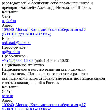
работодателей «Российский союз промышленников и
предпринимателей» Александр Николаевич Шохин.
Контакты
Сайт:
nspkrf.ru
Адрес:
109240, Москва, Котельническая набережная д.17
(В РСПП для АНО «НАРК»)
E-mail:
nok-nark@nark.ru
Пресс-служба:
pr@nark.ru
Пресс-служба:
+7 (495) 966-16-86
(доб. 1019 или 1026)
Национальное агентство
Национальное агентство развития квалификации
Главной целью Национального агентства развития
квалификаций является содействие развитию Национальной
системы квалификаций в России.
Контакты
Сайт:
nark.ru
Адрес:
109240, Москва, Котельническая набережная д.17
(В РСПП для АНО «НАРК»)