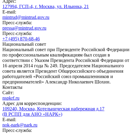
Адрес:
127994, ГСП-4, г. Москва, ул. Ильинка, 21
E-mail:
mintrud@mintrud.gov.ru
Пресс-служба:
pressa@mintrud.gov.ru
Пресс-служба:
+7 (495) 870-68-46
Национальный совет
Национальный совет при Президенте Российской Федерации
по профессиональным квалификациям был создан в
соответствии с Указом Президента Российской Федерации от
16 апреля 2014 года № 249. Председателем Национального
совета является Президент Общероссийского объединения
работодателей «Российский союз промышленников и
предпринимателей» Александр Николаевич Шохин.
Контакты
Сайт:
nspkrf.ru
Адрес для корреспонденции:
109240, Москва, Котельническая набережная д.17
(В РСПП для АНО «НАРК»)
E-mail:
nok-nark@nark.ru
Пресс-служба: