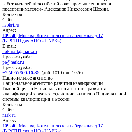
работодателей «Российский союз промышленников и
предпринимателей» Александр Николаевич Шохин.
Контакты
Сайт:
nspkrf.ru
Адрес:
109240, Москва, Котельническая набережная д.17
(В РСПП для АНО «НАРК»)
E-mail:
nok-nark@nark.ru
Пресс-служба:
pr@nark.ru
Пресс-служба:
+7 (495) 966-16-86
(доб. 1019 или 1026)
Национальное агентство
Национальное агентство развития квалификации
Главной целью Национального агентства развития
квалификаций является содействие развитию Национальной
системы квалификаций в России.
Контакты
Сайт:
nark.ru
Адрес:
109240, Москва, Котельническая набережная д.17
(В РСПП для АНО «НАРК»)