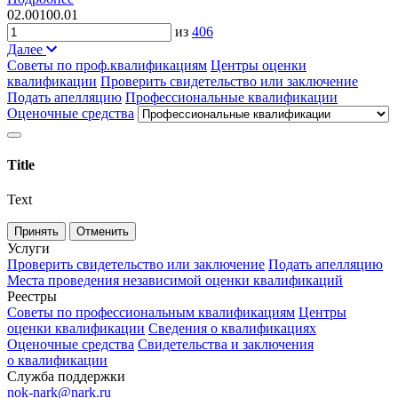
02.00100.01
из
406
Далее
Советы по проф.квалификациям
Центры оценки
квалификации
Проверить свидетельство или заключение
Подать апелляцию
Профессиональные квалификации
Оценочные средства
Title
Text
Принять
Отменить
Услуги
Проверить свидетельство или заключение
Подать апелляцию
Места проведения независимой оценки квалификаций
Реестры
Советы по профессиональным квалификациям
Центры
оценки квалификации
Сведения о квалификациях
Оценочные средства
Свидетельства и заключения
о квалификации
Служба поддержки
nok-nark@nark.ru