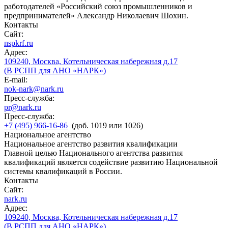
работодателей «Российский союз промышленников и
предпринимателей» Александр Николаевич Шохин.
Контакты
Сайт:
nspkrf.ru
Адрес:
109240, Москва, Котельническая набережная д.17
(В РСПП для АНО «НАРК»)
E-mail:
nok-nark@nark.ru
Пресс-служба:
pr@nark.ru
Пресс-служба:
+7 (495) 966-16-86
(доб. 1019 или 1026)
Национальное агентство
Национальное агентство развития квалификации
Главной целью Национального агентства развития
квалификаций является содействие развитию Национальной
системы квалификаций в России.
Контакты
Сайт:
nark.ru
Адрес:
109240, Москва, Котельническая набережная д.17
(В РСПП для АНО «НАРК»)