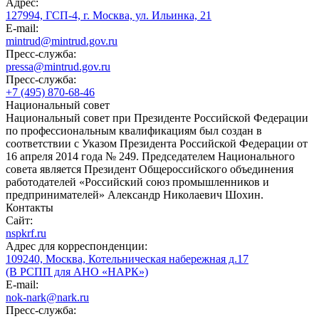
Адрес:
127994, ГСП-4, г. Москва, ул. Ильинка, 21
E-mail:
mintrud@mintrud.gov.ru
Пресс-служба:
pressa@mintrud.gov.ru
Пресс-служба:
+7 (495) 870-68-46
Национальный совет
Национальный совет при Президенте Российской Федерации
по профессиональным квалификациям был создан в
соответствии с Указом Президента Российской Федерации от
16 апреля 2014 года № 249. Председателем Национального
совета является Президент Общероссийского объединения
работодателей «Российский союз промышленников и
предпринимателей» Александр Николаевич Шохин.
Контакты
Сайт:
nspkrf.ru
Адрес для корреспонденции:
109240, Москва, Котельническая набережная д.17
(В РСПП для АНО «НАРК»)
E-mail:
nok-nark@nark.ru
Пресс-служба: