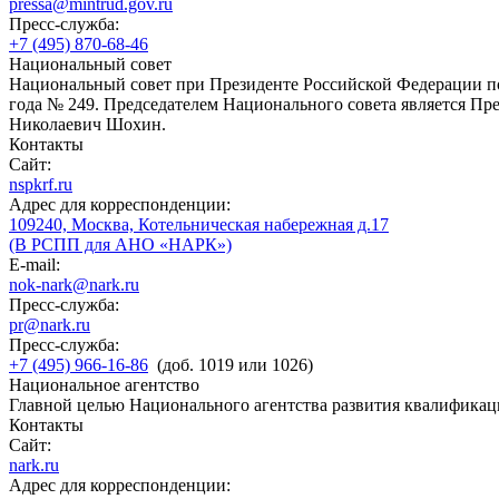
pressa@mintrud.gov.ru
Пресс-служба:
+7 (495) 870-68-46
Национальный совет
Национальный совет при Президенте Российской Федерации по
года № 249. Председателем Национального совета является П
Николаевич Шохин.
Контакты
Сайт:
nspkrf.ru
Адрес для корреспонденции:
109240, Москва, Котельническая набережная д.17
(В РСПП для АНО «НАРК»)
E-mail:
nok-nark@nark.ru
Пресс-служба:
pr@nark.ru
Пресс-служба:
+7 (495) 966-16-86
(доб. 1019 или 1026)
Национальное агентство
Главной целью Национального агентства развития квалификац
Контакты
Сайт:
nark.ru
Адрес для корреспонденции: