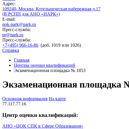
Адрес:
109240, Москва, Котельническая набережная д.17
(В РСПП для АНО «НАРК»)
E-mail:
nok-nark@nark.ru
Пресс-служба:
pr@nark.ru
Пресс-служба:
+7 (495) 966-16-86
(доб. 1019 или 1026)
Справка
Главная
Центры оценки квалификаций
Экзаменационная площадка № 1853
Экзаменационная площадка 
Основная информация
На карте
77.117.77.16
Центр оценки квалификаций:
АНО «ЦОК СПК в Сфере Образования»