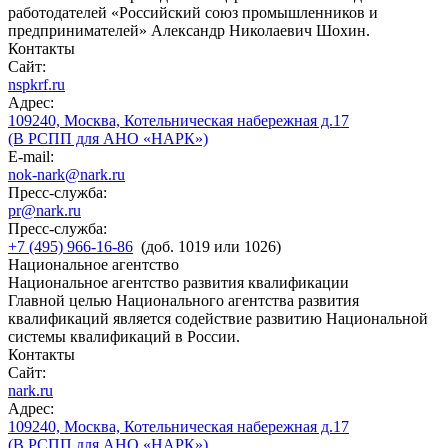
работодателей «Российский союз промышленников и
предпринимателей» Александр Николаевич Шохин.
Контакты
Сайт:
nspkrf.ru
Адрес:
109240, Москва, Котельническая набережная д.17
(В РСПП для АНО «НАРК»)
E-mail:
nok-nark@nark.ru
Пресс-служба:
pr@nark.ru
Пресс-служба:
+7 (495) 966-16-86
(доб. 1019 или 1026)
Национальное агентство
Национальное агентство развития квалификации
Главной целью Национального агентства развития
квалификаций является содействие развитию Национальной
системы квалификаций в России.
Контакты
Сайт:
nark.ru
Адрес:
109240, Москва, Котельническая набережная д.17
(В РСПП для АНО «НАРК»)