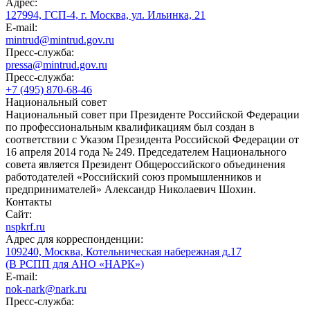
Адрес:
127994, ГСП-4, г. Москва, ул. Ильинка, 21
E-mail:
mintrud@mintrud.gov.ru
Пресс-служба:
pressa@mintrud.gov.ru
Пресс-служба:
+7 (495) 870-68-46
Национальный совет
Национальный совет при Президенте Российской Федерации
по профессиональным квалификациям был создан в
соответствии с Указом Президента Российской Федерации от
16 апреля 2014 года № 249. Председателем Национального
совета является Президент Общероссийского объединения
работодателей «Российский союз промышленников и
предпринимателей» Александр Николаевич Шохин.
Контакты
Сайт:
nspkrf.ru
Адрес для корреспонденции:
109240, Москва, Котельническая набережная д.17
(В РСПП для АНО «НАРК»)
E-mail:
nok-nark@nark.ru
Пресс-служба: