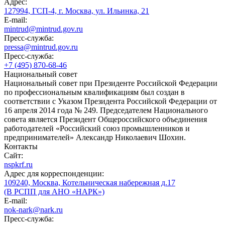
Адрес:
127994, ГСП-4, г. Москва, ул. Ильинка, 21
E-mail:
mintrud@mintrud.gov.ru
Пресс-служба:
pressa@mintrud.gov.ru
Пресс-служба:
+7 (495) 870-68-46
Национальный совет
Национальный совет при Президенте Российской Федерации
по профессиональным квалификациям был создан в
соответствии с Указом Президента Российской Федерации от
16 апреля 2014 года № 249. Председателем Национального
совета является Президент Общероссийского объединения
работодателей «Российский союз промышленников и
предпринимателей» Александр Николаевич Шохин.
Контакты
Сайт:
nspkrf.ru
Адрес для корреспонденции:
109240, Москва, Котельническая набережная д.17
(В РСПП для АНО «НАРК»)
E-mail:
nok-nark@nark.ru
Пресс-служба: