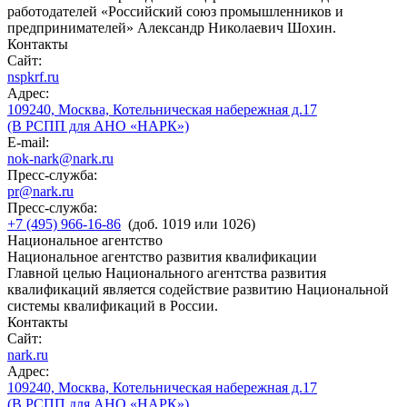
работодателей «Российский союз промышленников и
предпринимателей» Александр Николаевич Шохин.
Контакты
Сайт:
nspkrf.ru
Адрес:
109240, Москва, Котельническая набережная д.17
(В РСПП для АНО «НАРК»)
E-mail:
nok-nark@nark.ru
Пресс-служба:
pr@nark.ru
Пресс-служба:
+7 (495) 966-16-86
(доб. 1019 или 1026)
Национальное агентство
Национальное агентство развития квалификации
Главной целью Национального агентства развития
квалификаций является содействие развитию Национальной
системы квалификаций в России.
Контакты
Сайт:
nark.ru
Адрес:
109240, Москва, Котельническая набережная д.17
(В РСПП для АНО «НАРК»)