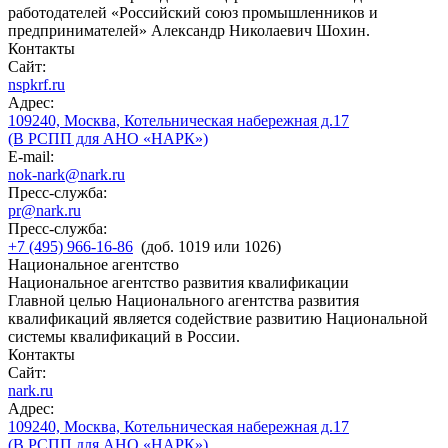
работодателей «Российский союз промышленников и
предпринимателей» Александр Николаевич Шохин.
Контакты
Сайт:
nspkrf.ru
Адрес:
109240, Москва, Котельническая набережная д.17
(В РСПП для АНО «НАРК»)
E-mail:
nok-nark@nark.ru
Пресс-служба:
pr@nark.ru
Пресс-служба:
+7 (495) 966-16-86
(доб. 1019 или 1026)
Национальное агентство
Национальное агентство развития квалификации
Главной целью Национального агентства развития
квалификаций является содействие развитию Национальной
системы квалификаций в России.
Контакты
Сайт:
nark.ru
Адрес:
109240, Москва, Котельническая набережная д.17
(В РСПП для АНО «НАРК»)