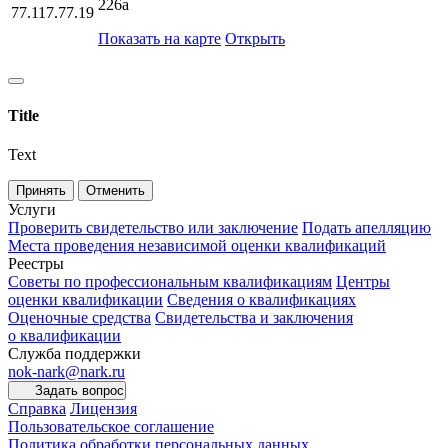
226а
77.117.77.19
Показать на карте
Открыть
Title
Text
Принять
Отменить
Услуги
Проверить свидетельство или заключение
Подать апелляцию
Места проведения независимой оценки квалификаций
Реестры
Советы по профессиональным квалификациям
Центры
оценки квалификации
Сведения о квалификациях
Оценочные средства
Свидетельства и заключения
о квалификации
Служба поддержки
nok-nark@nark.ru
Задать вопрос
Справка
Лицензия
Пользовательское соглашение
Политика обработки персональных данных