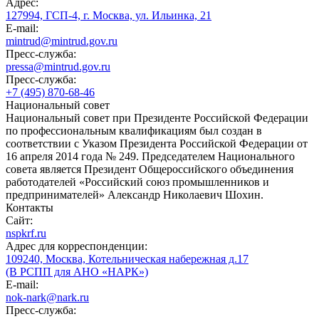
Адрес:
127994, ГСП-4, г. Москва, ул. Ильинка, 21
E-mail:
mintrud@mintrud.gov.ru
Пресс-служба:
pressa@mintrud.gov.ru
Пресс-служба:
+7 (495) 870-68-46
Национальный совет
Национальный совет при Президенте Российской Федерации
по профессиональным квалификациям был создан в
соответствии с Указом Президента Российской Федерации от
16 апреля 2014 года № 249. Председателем Национального
совета является Президент Общероссийского объединения
работодателей «Российский союз промышленников и
предпринимателей» Александр Николаевич Шохин.
Контакты
Сайт:
nspkrf.ru
Адрес для корреспонденции:
109240, Москва, Котельническая набережная д.17
(В РСПП для АНО «НАРК»)
E-mail:
nok-nark@nark.ru
Пресс-служба: