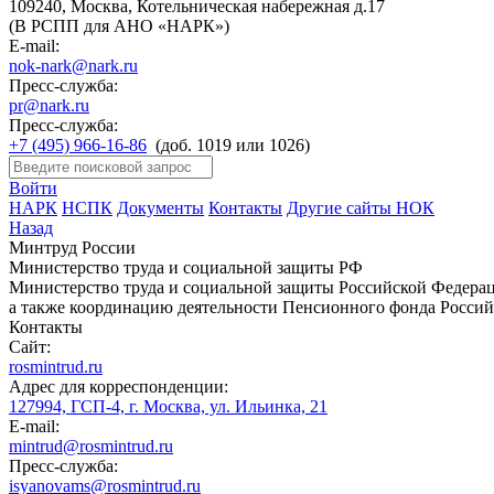
109240, Москва, Котельническая набережная д.17
(В РСПП для АНО «НАРК»)
E-mail:
nok-nark@nark.ru
Пресс-служба:
pr@nark.ru
Пресс-служба:
+7 (495) 966-16-86
(доб. 1019 или 1026)
Войти
НАРК
НСПК
Документы
Контакты
Другие сайты НОК
Назад
Минтруд России
Министерство труда и социальной защиты РФ
Министерство труда и социальной защиты Российской Федераци
а также координацию деятельности Пенсионного фонда Россий
Контакты
Сайт:
rosmintrud.ru
Адрес для корреспонденции:
127994, ГСП-4, г. Москва, ул. Ильинка, 21
E-mail:
mintrud@rosmintrud.ru
Пресс-служба:
isyanovams@rosmintrud.ru