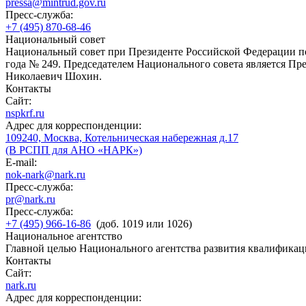
pressa@mintrud.gov.ru
Пресс-служба:
+7 (495) 870-68-46
Национальный совет
Национальный совет при Президенте Российской Федерации по
года № 249. Председателем Национального совета является П
Николаевич Шохин.
Контакты
Сайт:
nspkrf.ru
Адрес для корреспонденции:
109240, Москва, Котельническая набережная д.17
(В РСПП для АНО «НАРК»)
E-mail:
nok-nark@nark.ru
Пресс-служба:
pr@nark.ru
Пресс-служба:
+7 (495) 966-16-86
(доб. 1019 или 1026)
Национальное агентство
Главной целью Национального агентства развития квалификац
Контакты
Сайт:
nark.ru
Адрес для корреспонденции: