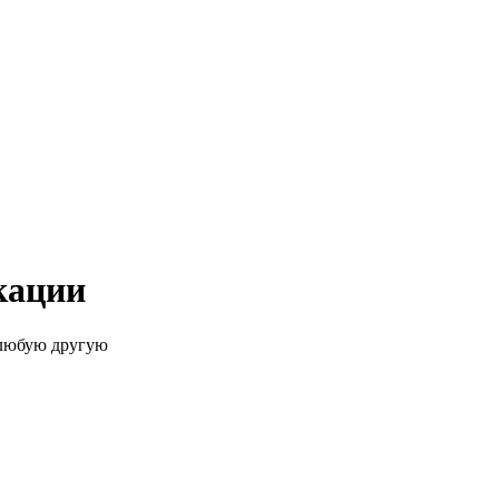
кации
 любую другую