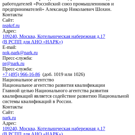
работодателей «Российский союз промышленников и
предпринимателей» Александр Николаевич Шохин.
Контакты
Сайт:
nspkrf.ru
Адрес:
109240, Москва, Котельническая набережная д.17
(В РСПП для АНО «НАРК»)
E-mail:
nok-nark@nark.ru
Пресс-служба:
pr@nark.ru
Пресс-служба:
+7 (495) 966-16-86
(доб. 1019 или 1026)
Национальное агентство
Национальное агентство развития квалификации
Главной целью Национального агентства развития
квалификаций является содействие развитию Национальной
системы квалификаций в России.
Контакты
Сайт:
nark.ru
Адрес:
109240, Москва, Котельническая набережная д.17
(В РСПП для АНО «НАРК»)