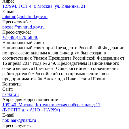
Адрес:
127994, ГСП-4, г. Москва, ул. Ильинка, 21
E-mail:
mintrud@mintrud.gov.ru
Пресс-служба:
pressa@mintrud.gov.ru
Пресс-служба:
+7 (495) 870-68-46
Национальный совет
Национальный совет при Президенте Российской Федерации
по профессиональным квалификациям был создан в
соответствии с Указом Президента Российской Федерации от
16 апреля 2014 года № 249. Председателем Национального
совета является Президент Общероссийского объединения
работодателей «Российский союз промышленников и
предпринимателей» Александр Николаевич Шохин.
Контакты
Сайт:
nspkrf.ru
Адрес для корреспонденции:
109240, Москва, Котельническая набережная д.17
(В РСПП для АНО «НАРК»)
E-mail:
nok-nark@nark.ru
Пресс-служба: