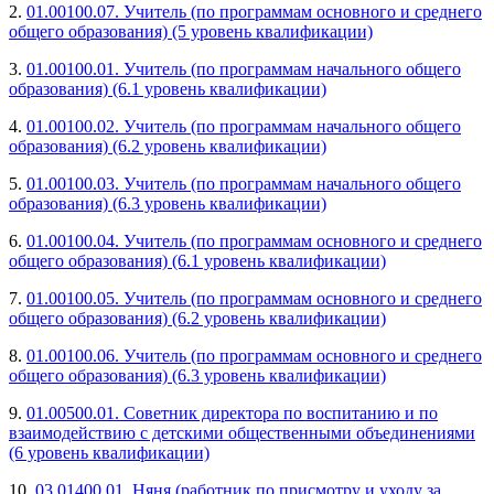
2.
01.00100.07. Учитель (по программам основного и среднего
общего образования) (5 уровень квалификации)
3.
01.00100.01. Учитель (по программам начального общего
образования) (6.1 уровень квалификации)
4.
01.00100.02. Учитель (по программам начального общего
образования) (6.2 уровень квалификации)
5.
01.00100.03. Учитель (по программам начального общего
образования) (6.3 уровень квалификации)
6.
01.00100.04. Учитель (по программам основного и среднего
общего образования) (6.1 уровень квалификации)
7.
01.00100.05. Учитель (по программам основного и среднего
общего образования) (6.2 уровень квалификации)
8.
01.00100.06. Учитель (по программам основного и среднего
общего образования) (6.3 уровень квалификации)
9.
01.00500.01. Советник директора по воспитанию и по
взаимодействию с детскими общественными объединениями
(6 уровень квалификации)
10.
03.01400.01. Няня (работник по присмотру и уходу за