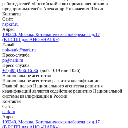
работодателей «Российский союз промышленников и
предпринимателей» Александр Николаевич Шохин.
Контакты
Сайт:
nspkrf.ru
Адрес:
109240, Москва, Котельническая набережная д.17
(В РСПП для АНО «НАРК»)
E-mail:
nok-nark@nark.ru
Пресс-служба:
pr@nark.ru
Пресс-служба:
+7 (495) 966-16-86
(доб. 1019 или 1026)
Национальное агентство
Национальное агентство развития квалификации
Главной целью Национального агентства развития
квалификаций является содействие развитию Национальной
системы квалификаций в России.
Контакты
Сайт:
nark.ru
Адрес:
109240, Москва, Котельническая набережная д.17
(В РСПП для АНО «НАРК»)