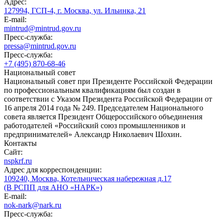
Адрес:
127994, ГСП-4, г. Москва, ул. Ильинка, 21
E-mail:
mintrud@mintrud.gov.ru
Пресс-служба:
pressa@mintrud.gov.ru
Пресс-служба:
+7 (495) 870-68-46
Национальный совет
Национальный совет при Президенте Российской Федерации
по профессиональным квалификациям был создан в
соответствии с Указом Президента Российской Федерации от
16 апреля 2014 года № 249. Председателем Национального
совета является Президент Общероссийского объединения
работодателей «Российский союз промышленников и
предпринимателей» Александр Николаевич Шохин.
Контакты
Сайт:
nspkrf.ru
Адрес для корреспонденции:
109240, Москва, Котельническая набережная д.17
(В РСПП для АНО «НАРК»)
E-mail:
nok-nark@nark.ru
Пресс-служба: