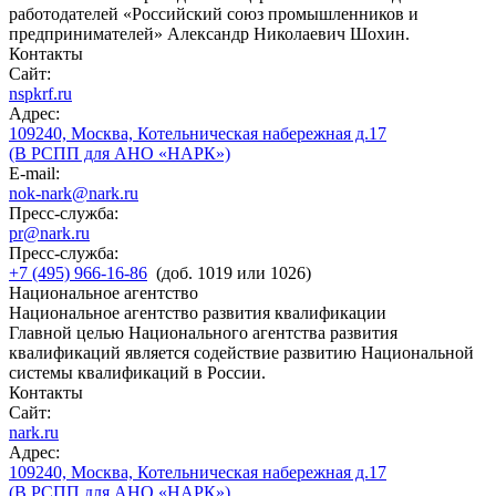
работодателей «Российский союз промышленников и
предпринимателей» Александр Николаевич Шохин.
Контакты
Сайт:
nspkrf.ru
Адрес:
109240, Москва, Котельническая набережная д.17
(В РСПП для АНО «НАРК»)
E-mail:
nok-nark@nark.ru
Пресс-служба:
pr@nark.ru
Пресс-служба:
+7 (495) 966-16-86
(доб. 1019 или 1026)
Национальное агентство
Национальное агентство развития квалификации
Главной целью Национального агентства развития
квалификаций является содействие развитию Национальной
системы квалификаций в России.
Контакты
Сайт:
nark.ru
Адрес:
109240, Москва, Котельническая набережная д.17
(В РСПП для АНО «НАРК»)