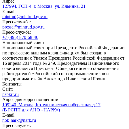
Адрес:
127994, ГСП-4, г. Москва, ул. Ильинка, 21
E-mail:
mintrud@mintrud.gov.ru
Пресс-служба:
pressa@mintrud.gov.ru
Пресс-служба:
+7 (495) 870-68-46
Национальный совет
Национальный совет при Президенте Российской Федерации
по профессиональным квалификациям был создан в
соответствии с Указом Президента Российской Федерации от
16 апреля 2014 года № 249. Председателем Национального
совета является Президент Общероссийского объединения
работодателей «Российский союз промышленников и
предпринимателей» Александр Николаевич Шохин.
Контакты
Сайт:
nspkrf.ru
Адрес для корреспонденции:
109240, Москва, Котельническая набережная д.17
(В РСПП для АНО «НАРК»)
E-mail:
nok-nark@nark.ru
Пресс-служба: