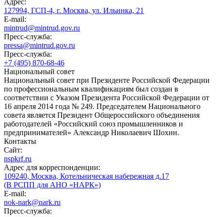
Адрес:
127994, ГСП-4, г. Москва, ул. Ильинка, 21
E-mail:
mintrud@mintrud.gov.ru
Пресс-служба:
pressa@mintrud.gov.ru
Пресс-служба:
+7 (495) 870-68-46
Национальный совет
Национальный совет при Президенте Российской Федерации
по профессиональным квалификациям был создан в
соответствии с Указом Президента Российской Федерации от
16 апреля 2014 года № 249. Председателем Национального
совета является Президент Общероссийского объединения
работодателей «Российский союз промышленников и
предпринимателей» Александр Николаевич Шохин.
Контакты
Сайт:
nspkrf.ru
Адрес для корреспонденции:
109240, Москва, Котельническая набережная д.17
(В РСПП для АНО «НАРК»)
E-mail:
nok-nark@nark.ru
Пресс-служба: