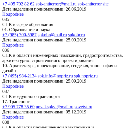
+7 495 792 82 62
spk-antiterror@mail.ru
spk-antiterror.site
Дата наделения полномочиями: 26.06.2019
Подробнее
035
СПК в сфере образования
01. Образование и наука
+7 (985) 300-5987
spkobr@mail.ru
spkobr.ru
Дата наделения полномочиями: 25.09.2019
Подробнее
036
СПК в области инженерных изысканий, градостроительства,
архитектурно- строительного проектирования
10. Архитектура, проектирование, геодезия, топография и
дизайн
+7 (495) 984-2134
spk.info@nopriz.ru
spk.nopriz.ru
Дата наделения полномочиями: 25.09.2019
Подробнее
037
СПК воздушного транспорта
17. Транспорт
+7 905 778 35 60
novakspkvt@mail.ru
sovetvt.ru
Дата наделения полномочиями: 05.12.2019
Подробнее
038
СПК в области промышленной электроники и