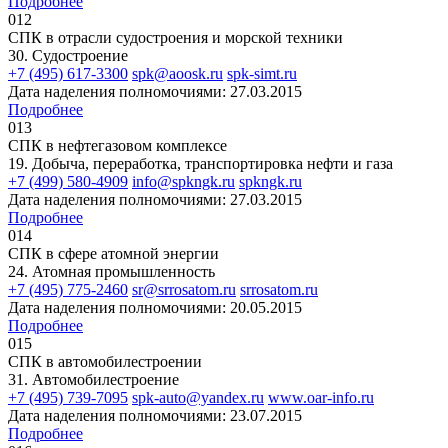
Подробнее
012
СПК в отрасли судостроения и морской техники
30. Судостроение
+7 (495) 617-3300
spk@aoosk.ru
spk-simt.ru
Дата наделения полномочиями: 27.03.2015
Подробнее
013
СПК в нефтегазовом комплексе
19. Добыча, переработка, транспортировка нефти и газа
+7 (499) 580-4909
info@spkngk.ru
spkngk.ru
Дата наделения полномочиями: 27.03.2015
Подробнее
014
СПК в сфере атомной энергии
24. Атомная промышленность
+7 (495) 775-2460
sr@srrosatom.ru
srrosatom.ru
Дата наделения полномочиями: 20.05.2015
Подробнее
015
СПК в автомобилестроении
31. Автомобилестроение
+7 (495) 739-7095
spk-auto@yandex.ru
www.oar-info.ru
Дата наделения полномочиями: 23.07.2015
Подробнее