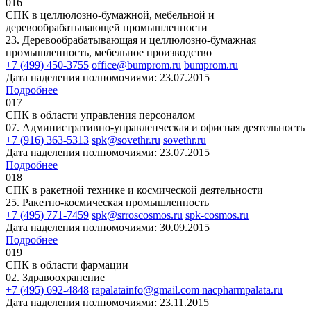
016
СПК в целлюлозно-бумажной, мебельной и
деревообрабатывающей промышленности
23. Деревообрабатывающая и целлюлозно-бумажная
промышленность, мебельное производство
+7 (499) 450-3755
office@bumprom.ru
bumprom.ru
Дата наделения полномочиями: 23.07.2015
Подробнее
017
СПК в области управления персоналом
07. Административно-управленческая и офисная деятельность
+7 (916) 363-5313
spk@sovethr.ru
sovethr.ru
Дата наделения полномочиями: 23.07.2015
Подробнее
018
СПК в ракетной технике и космической деятельности
25. Ракетно-космическая промышленность
+7 (495) 771-7459
spk@srroscosmos.ru
spk-cosmos.ru
Дата наделения полномочиями: 30.09.2015
Подробнее
019
СПК в области фармации
02. Здравоохранение
+7 (495) 692-4848
rapalatainfo@gmail.com
nacpharmpalata.ru
Дата наделения полномочиями: 23.11.2015