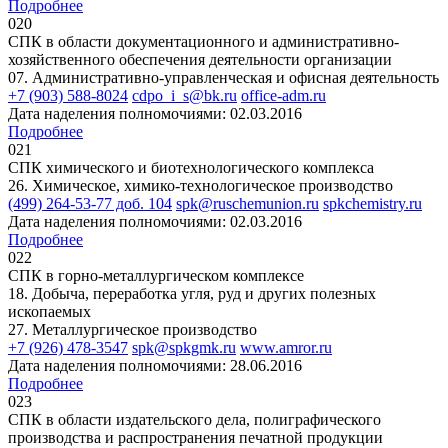
Подробнее
020
СПК в области документационного и административно-
хозяйственного обеспечения деятельности организации
07. Административно-управленческая и офисная деятельность
+7 (903) 588-8024
cdpo_i_s@bk.ru
office-adm.ru
Дата наделения полномочиями: 02.03.2016
Подробнее
021
СПК химического и биотехнологического комплекса
26. Химическое, химико-технологическое производство
(499) 264-53-77 доб. 104
spk@ruschemunion.ru
spkchemistry.ru
Дата наделения полномочиями: 02.03.2016
Подробнее
022
СПК в горно-металлургическом комплексе
18. Добыча, переработка угля, руд и других полезных
ископаемых
27. Металлургическое производство
+7 (926) 478-3547
spk@spkgmk.ru
www.amror.ru
Дата наделения полномочиями: 28.06.2016
Подробнее
023
СПК в области издательского дела, полиграфического
производства и распространения печатной продукции