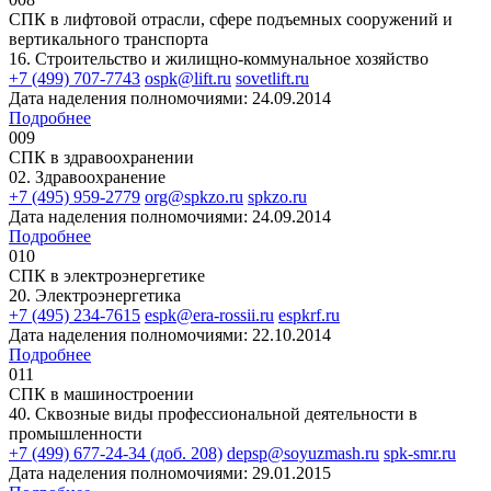
СПК в лифтовой отрасли, сфере подъемных сооружений и
вертикального транспорта
16. Строительство и жилищно-коммунальное хозяйство
+7 (499) 707-7743
ospk@lift.ru
sovetlift.ru
Дата наделения полномочиями: 24.09.2014
Подробнее
009
СПК в здравоохранении
02. Здравоохранение
+7 (495) 959-2779
org@spkzo.ru
spkzo.ru
Дата наделения полномочиями: 24.09.2014
Подробнее
010
СПК в электроэнергетике
20. Электроэнергетика
+7 (495) 234-7615
espk@era-rossii.ru
espkrf.ru
Дата наделения полномочиями: 22.10.2014
Подробнее
011
СПК в машиностроении
40. Сквозные виды профессиональной деятельности в
промышленности
+7 (499) 677-24-34 (доб. 208)
depsp@soyuzmash.ru
spk-smr.ru
Дата наделения полномочиями: 29.01.2015