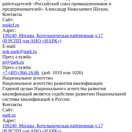
работодателей «Российский союз промышленников и
предпринимателей» Александр Николаевич Шохин.
Контакты
Сайт:
nspkrf.ru
Адрес:
109240, Москва, Котельническая набережная д.17
(В РСПП для АНО «НАРК»)
E-mail:
nok-nark@nark.ru
Пресс-служба:
pr@nark.ru
Пресс-служба:
+7 (495) 966-16-86
(доб. 1019 или 1026)
Национальное агентство
Национальное агентство развития квалификации
Главной целью Национального агентства развития
квалификаций является содействие развитию Национальной
системы квалификаций в России.
Контакты
Сайт:
nark.ru
Адрес:
109240, Москва, Котельническая набережная д.17
(В РСПП для АНО «НАРК»)