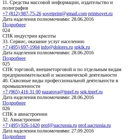
11. Средства массовой информации, издательство и
полиграфия
+7 (812) 987-75-26
sovetprint@gmail.com
printsovet.ru
Дата наделения полномочиями: 28.06.2016
Подробнее
024
СПК индустрии красоты
33. Сервис, оказание услуг населению
+7 (495) 697-1904
info@dolores.ru
spkik.ru
Дата наделения полномочиями: 28.06.2016
Подробнее
025
СПК торговой, внешнеторговой и по отдельным видам
предпринимательской и экономической деятельности
40. Сквозные виды профессиональной деятельности в
промышленности
+7 (965) 416 31 00
nazarova@tpprf.ru
spk.tpprf.ru
Дата наделения полномочиями: 28.06.2016
Подробнее
026
СПК в авиастроении
32. Авиастроение
+7 (495) 926-1420
prof@uacrussia.ru
prof.uacrussia.ru
Дата наделения полномочиями: 27.09.2016
Подробнее