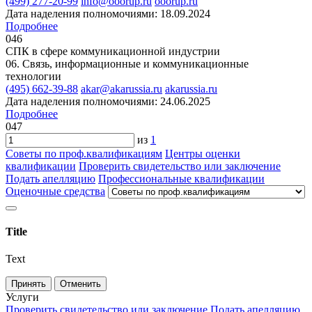
(499) 277-20-99
info@ooorup.ru
ooorup.ru
Дата наделения полномочиями: 18.09.2024
Подробнее
046
СПК в сфере коммуникационной индустрии
06. Связь, информационные и коммуникационные
технологии
(495) 662-39-88
akar@akarussia.ru
akarussia.ru
Дата наделения полномочиями: 24.06.2025
Подробнее
047
из
1
Советы по проф.квалификациям
Центры оценки
квалификации
Проверить свидетельство или заключение
Подать апелляцию
Профессиональные квалификации
Оценочные средства
Title
Text
Принять
Отменить
Услуги
Проверить свидетельство или заключение
Подать апелляцию