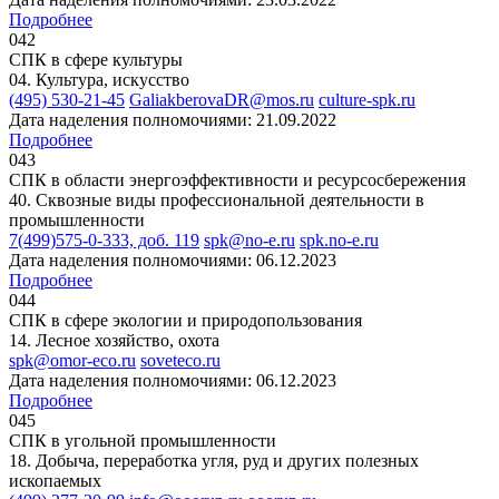
Подробнее
042
СПК в сфере культуры
04. Культура, искусство
(495) 530-21-45
GaliakberovaDR@mos.ru
culture-spk.ru
Дата наделения полномочиями: 21.09.2022
Подробнее
043
СПК в области энергоэффективности и ресурсосбережения
40. Сквозные виды профессиональной деятельности в
промышленности
7(499)575-0-333, доб. 119
spk@no-e.ru
spk.no-e.ru
Дата наделения полномочиями: 06.12.2023
Подробнее
044
СПК в сфере экологии и природопользования
14. Лесное хозяйство, охота
spk@omor-eco.ru
soveteco.ru
Дата наделения полномочиями: 06.12.2023
Подробнее
045
СПК в угольной промышленности
18. Добыча, переработка угля, руд и других полезных
ископаемых