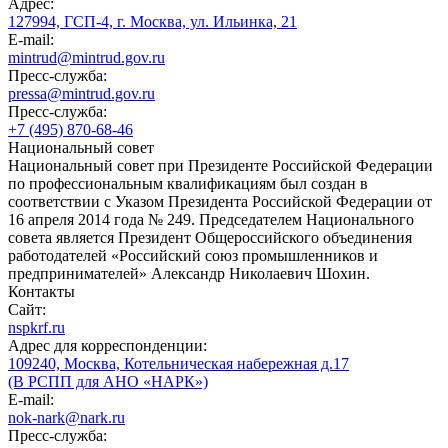
Адрес:
127994, ГСП-4, г. Москва, ул. Ильинка, 21
E-mail:
mintrud@mintrud.gov.ru
Пресс-служба:
pressa@mintrud.gov.ru
Пресс-служба:
+7 (495) 870-68-46
Национальный совет
Национальный совет при Президенте Российской Федерации
по профессиональным квалификациям был создан в
соответствии с Указом Президента Российской Федерации от
16 апреля 2014 года № 249. Председателем Национального
совета является Президент Общероссийского объединения
работодателей «Российский союз промышленников и
предпринимателей» Александр Николаевич Шохин.
Контакты
Сайт:
nspkrf.ru
Адрес для корреспонденции:
109240, Москва, Котельническая набережная д.17
(В РСПП для АНО «НАРК»)
E-mail:
nok-nark@nark.ru
Пресс-служба: