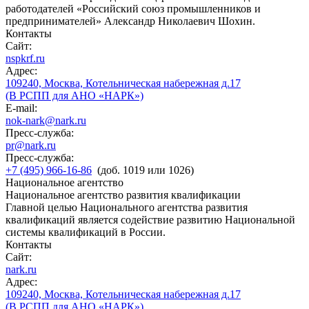
работодателей «Российский союз промышленников и
предпринимателей» Александр Николаевич Шохин.
Контакты
Сайт:
nspkrf.ru
Адрес:
109240, Москва, Котельническая набережная д.17
(В РСПП для АНО «НАРК»)
E-mail:
nok-nark@nark.ru
Пресс-служба:
pr@nark.ru
Пресс-служба:
+7 (495) 966-16-86
(доб. 1019 или 1026)
Национальное агентство
Национальное агентство развития квалификации
Главной целью Национального агентства развития
квалификаций является содействие развитию Национальной
системы квалификаций в России.
Контакты
Сайт:
nark.ru
Адрес:
109240, Москва, Котельническая набережная д.17
(В РСПП для АНО «НАРК»)