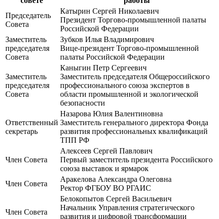
совете
работы
Катырин Сергей Николаевич
Председатель
Президент Торгово-промышленной палаты
Совета
Российской Федерации
Заместитель
Зубков Илья Владимирович
председателя
Вице-президент Торгово-промышленной
Совета
палаты Российской Федерации
Каныгин Петр Сергеевич
Заместитель
Заместитель председателя Общероссийского
председателя
профессионального союза экспертов в
Совета
области промышленной и экологической
безопасности
Назарова Юлия Валентиновна
Ответственный
Заместитель генерального директора Фонда
секретарь
развития профессиональных квалификаций
ТПП РФ
Алексеев Сергей Павлович
Член Совета
Первый заместитель президента Российского
союза выставок и ярмарок
Аракелова Александра Олеговна
Член Совета
Ректор ФГБОУ ВО РГАИС
Белокопытов Сергей Васильевич
Начальник Управления стратегического
Член Совета
развития и цифровой трансформации