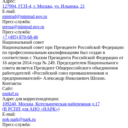
Адрес:
127994, ГСП-4, г. Москва, ул. Ильинка, 21
E-mail:
mintrud@mintrud.gov.ru
Пресс-служба:
pressa@mintrud.gov.ru
Пресс-служба:
+7 (495) 870-68-46
Национальный совет
Национальный совет при Президенте Российской Федерации
по профессиональным квалификациям был создан в
соответствии с Указом Президента Российской Федерации от
16 апреля 2014 года № 249. Председателем Национального
совета является Президент Общероссийского объединения
работодателей «Российский союз промышленников и
предпринимателей» Александр Николаевич Шохин.
Контакты
Сайт:
nspkrf.ru
Адрес для корреспонденции:
109240, Москва, Котельническая набережная д.17
(В РСПП для АНО «НАРК»)
E-mail:
nok-nark@nark.ru
Пресс-служба: