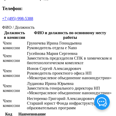
Телефон:
+7 (495) 998-5388
ФИО / Должность
Должность
ФИО и должность по основному месту
в комиссии
работы
Член
Груничева Ирина Геннадьевна
комиссии
Руководитель отдела e Nano
Гусейнова Мария Сергеевна
Член
Заместитель председателя СПК в химическом и
комиссии
биотехнологическом комплексе
Ионов Сергей Александрович
Член
Руководитель проектного офиса НП
комиссии
«Межотраслевое объединение наноиндустрии»
Луданова Ирина Юрьевна
Член
Заместитель генерального директора НП
комиссии
«Межотраслевое объединение наноиндустрии»
Нестеренко Григорий Александрович
Член
Старший юрист Фонда инфраструктурных и
комиссии
образовательных программ
Код
Наименование