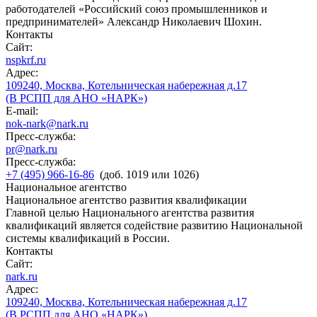
работодателей «Российский союз промышленников и
предпринимателей» Александр Николаевич Шохин.
Контакты
Сайт:
nspkrf.ru
Адрес:
109240, Москва, Котельническая набережная д.17
(В РСПП для АНО «НАРК»)
E-mail:
nok-nark@nark.ru
Пресс-служба:
pr@nark.ru
Пресс-служба:
+7 (495) 966-16-86
(доб. 1019 или 1026)
Национальное агентство
Национальное агентство развития квалификации
Главной целью Национального агентства развития
квалификаций является содействие развитию Национальной
системы квалификаций в России.
Контакты
Сайт:
nark.ru
Адрес:
109240, Москва, Котельническая набережная д.17
(В РСПП для АНО «НАРК»)