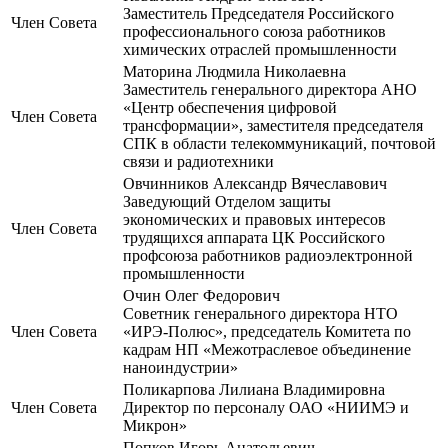
Заместитель Председателя Российского
Член Совета
профессионального союза работников
химических отраслей промышленности
Маторина Людмила Николаевна
Заместитель генерального директора АНО
«Центр обеспечения цифровой
Член Совета
трансформации», заместителя председателя
СПК в области телекоммуникаций, почтовой
связи и радиотехники
Овчинников Александр Вячеславович
Заведующий Отделом защиты
экономических и правовых интересов
Член Совета
трудящихся аппарата ЦК Российского
профсоюза работников радиоэлектронной
промышленности
Очин Олег Федорович
Советник генерального директора НТО
Член Совета
«ИРЭ-Полюс», председатель Комитета по
кадрам НП «Межотраслевое объединение
наноиндустрии»
Поликарпова Лилиана Владимировна
Член Совета
Директор по персоналу ОАО «НИИМЭ и
Микрон»
Попков Игорь Анатольевич