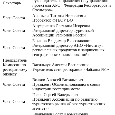
Руководитель направления по управлению
Секретарь
проектами АРО «Федерация Рестораторов и
Отельеров»
Ананьева Татьяна Николаевна
Член Совета
Проректор ФГБОУ ВО
Ануфриенко Светлана Игоревна
Член Совета
Генеральный директор Туристской
Ассоциации Регионов России
Баканов Владимир Вячеславович
Генеральный директор АНО «Институт
Член Совета
региональных продуктов и защищенных
географических наименований»
Председатель
Комиссии по
Васильчук Алексей Васильевич
ресторанному
Учредитель сети ресторанов «Чайхона №1»
бизнесу
Волков Алексей Витальевич
Член Совета
Президент Общенационального союза
индустрии гостеприимства
Голов Сергей Валерьевич
Президент Ассоциации по развитию
Член Совета
туристского рынка «Союз туристических
агентств»
Закарьянов Болат Кабыкенович