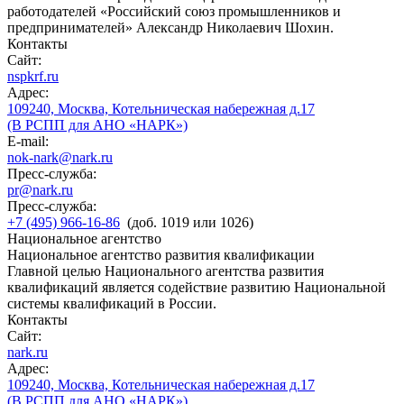
работодателей «Российский союз промышленников и
предпринимателей» Александр Николаевич Шохин.
Контакты
Сайт:
nspkrf.ru
Адрес:
109240, Москва, Котельническая набережная д.17
(В РСПП для АНО «НАРК»)
E-mail:
nok-nark@nark.ru
Пресс-служба:
pr@nark.ru
Пресс-служба:
+7 (495) 966-16-86
(доб. 1019 или 1026)
Национальное агентство
Национальное агентство развития квалификации
Главной целью Национального агентства развития
квалификаций является содействие развитию Национальной
системы квалификаций в России.
Контакты
Сайт:
nark.ru
Адрес:
109240, Москва, Котельническая набережная д.17
(В РСПП для АНО «НАРК»)