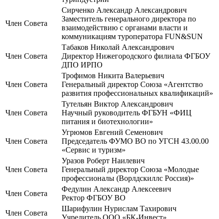
Сирченко Александр Александрович
Заместитель генерального директора по
Член Совета
взаимодействию с органами власти и
коммуникациям туроператора FUN&SUN
Табаков Николай Александрович
Член Совета
Директор Нижегородского филиала ФГБОУ
ДПО ИРПО
Трофимов Никита Валерьевич
Член Совета
Генеральный директор Союза «Агентство
развития профессиональных квалификаций»
Тутельян Виктор Александрович
Член Совета
Научный руководитель ФГБУН «ФИЦ
питания и биотехнологии»
Угрюмов Евгений Семенович
Член Совета
Председатель ФУМО ВО по УГСН 43.00.00
«Сервис и туризм»
Уразов Роберт Наилевич
Член Совета
Генеральный директор Союза «Молодые
профессионалы (Ворлдскиллс Россия)»
Федулин Александр Алексеевич
Член Совета
Ректор ФГБОУ ВО
Шарифулин Нурислам Тахирович
Член Совета
Учредитель ООО «БК-Инвест»