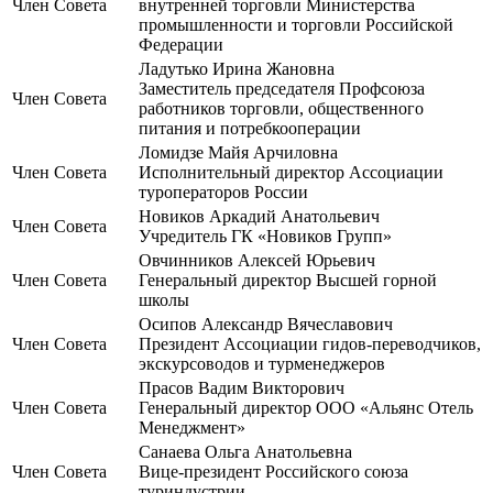
Член Совета
внутренней торговли Министерства
промышленности и торговли Российской
Федерации
Ладутько Ирина Жановна
Заместитель председателя Профсоюза
Член Совета
работников торговли, общественного
питания и потребкооперации
Ломидзе Майя Арчиловна
Член Совета
Исполнительный директор Ассоциации
туроператоров России
Новиков Аркадий Анатольевич
Член Совета
Учредитель ГК «Новиков Групп»
Овчинников Алексей Юрьевич
Член Совета
Генеральный директор Высшей горной
школы
Осипов Александр Вячеславович
Член Совета
Президент Ассоциации гидов-переводчиков,
экскурсоводов и турменеджеров
Прасов Вадим Викторович
Член Совета
Генеральный директор ООО «Альянс Отель
Менеджмент»
Санаева Ольга Анатольевна
Член Совета
Вице-президент Российского союза
туриндустрии