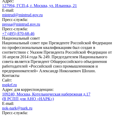
Адрес:
127994, ГСП-4, г. Москва, ул. Ильинка, 21
E-mail:
mintrud@mintrud.gov.ru
Пресс-служба:
pressa@mintrud.gov.ru
Пресс-служба:
+7 (495) 870-68-46
Национальный совет
Национальный совет при Президенте Российской Федерации
по профессиональным квалификациям был создан в
соответствии с Указом Президента Российской Федерации от
16 апреля 2014 года № 249. Председателем Национального
совета является Президент Общероссийского объединения
работодателей «Российский союз промышленников и
предпринимателей» Александр Николаевич Шохин.
Контакты
Сайт:
nspkrf.ru
Адрес для корреспонденции:
109240, Москва, Котельническая набережная д.17
(В РСПП для АНО «НАРК»)
E-mail:
nok-nark@nark.ru
Пресс-служба: