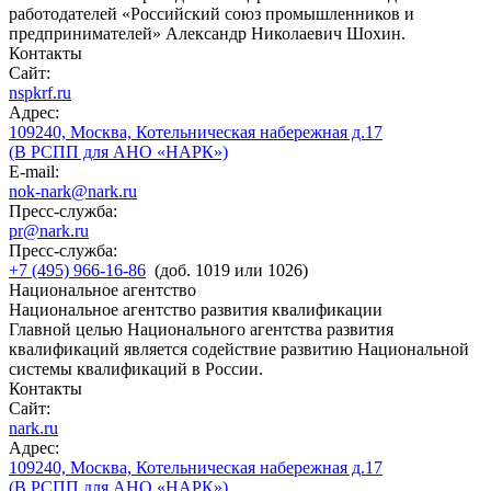
работодателей «Российский союз промышленников и
предпринимателей» Александр Николаевич Шохин.
Контакты
Сайт:
nspkrf.ru
Адрес:
109240, Москва, Котельническая набережная д.17
(В РСПП для АНО «НАРК»)
E-mail:
nok-nark@nark.ru
Пресс-служба:
pr@nark.ru
Пресс-служба:
+7 (495) 966-16-86
(доб. 1019 или 1026)
Национальное агентство
Национальное агентство развития квалификации
Главной целью Национального агентства развития
квалификаций является содействие развитию Национальной
системы квалификаций в России.
Контакты
Сайт:
nark.ru
Адрес:
109240, Москва, Котельническая набережная д.17
(В РСПП для АНО «НАРК»)