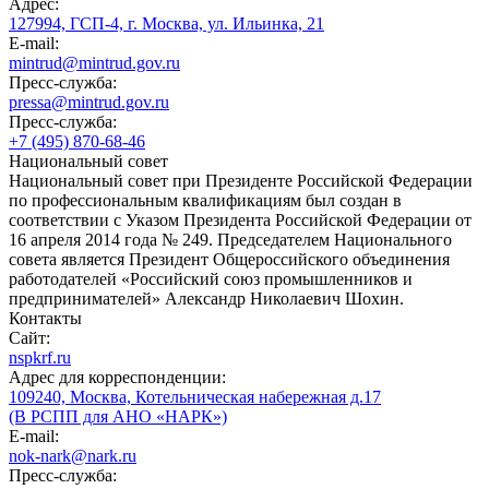
Адрес:
127994, ГСП-4, г. Москва, ул. Ильинка, 21
E-mail:
mintrud@mintrud.gov.ru
Пресс-служба:
pressa@mintrud.gov.ru
Пресс-служба:
+7 (495) 870-68-46
Национальный совет
Национальный совет при Президенте Российской Федерации
по профессиональным квалификациям был создан в
соответствии с Указом Президента Российской Федерации от
16 апреля 2014 года № 249. Председателем Национального
совета является Президент Общероссийского объединения
работодателей «Российский союз промышленников и
предпринимателей» Александр Николаевич Шохин.
Контакты
Сайт:
nspkrf.ru
Адрес для корреспонденции:
109240, Москва, Котельническая набережная д.17
(В РСПП для АНО «НАРК»)
E-mail:
nok-nark@nark.ru
Пресс-служба: