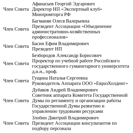
Афанасьев Георгий Эдгарович
Член Совета
Директор НП «Экспертный клуб»
Минпромторга РФ
Багманян Олеся Валерьевна
Президент Ассоциации «Объединение
Член Совета
административно-хозяйственных
профессионалов»
Басин Ефим Владимирович
Член Совета
Президент НП
Безбородов Александр Борисович
Проректор по учебной работе Российского
Член Совета
государственного гуманитарного университета
д.и.н., проф.
Гущина Наталья Сергеевна
Член Совета
Руководитель Аппарата ООО «ЕвразХолдинг»
Дубаков Андрей Владимирович
Советник аппарата Комитета Государственной
Член Совета
Думы по регламенту и организации работы
Государственной Думы развитию и
управлению трудовыми ресурсами
Злобин Дмитрий Владимирович
Член Совета
Президент Ассоциации консультантов по
подбору персонала