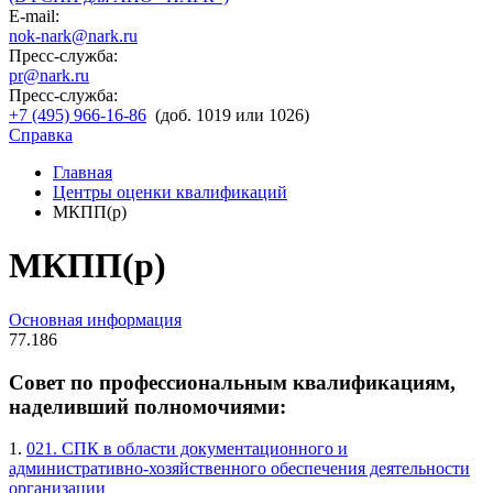
E-mail:
nok-nark@nark.ru
Пресс-служба:
pr@nark.ru
Пресс-служба:
+7 (495) 966-16-86
(доб. 1019 или 1026)
Справка
Главная
Центры оценки квалификаций
МКПП(р)
МКПП(р)
Основная информация
77.186
Совет по профессиональным квалификациям,
наделивший полномочиями:
1.
021. СПК в области документационного и
административно-хозяйственного обеспечения деятельности
организации