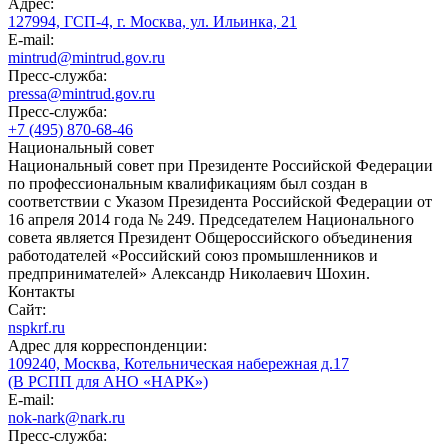
Адрес:
127994, ГСП-4, г. Москва, ул. Ильинка, 21
E-mail:
mintrud@mintrud.gov.ru
Пресс-служба:
pressa@mintrud.gov.ru
Пресс-служба:
+7 (495) 870-68-46
Национальный совет
Национальный совет при Президенте Российской Федерации
по профессиональным квалификациям был создан в
соответствии с Указом Президента Российской Федерации от
16 апреля 2014 года № 249. Председателем Национального
совета является Президент Общероссийского объединения
работодателей «Российский союз промышленников и
предпринимателей» Александр Николаевич Шохин.
Контакты
Сайт:
nspkrf.ru
Адрес для корреспонденции:
109240, Москва, Котельническая набережная д.17
(В РСПП для АНО «НАРК»)
E-mail:
nok-nark@nark.ru
Пресс-служба: