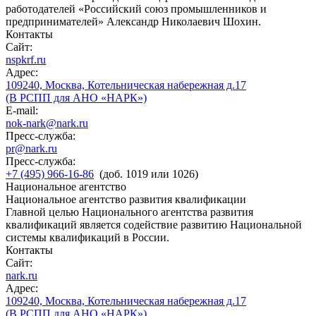
работодателей «Российский союз промышленников и
предпринимателей» Александр Николаевич Шохин.
Контакты
Сайт:
nspkrf.ru
Адрес:
109240, Москва, Котельническая набережная д.17
(В РСПП для АНО «НАРК»)
E-mail:
nok-nark@nark.ru
Пресс-служба:
pr@nark.ru
Пресс-служба:
+7 (495) 966-16-86
(доб. 1019 или 1026)
Национальное агентство
Национальное агентство развития квалификации
Главной целью Национального агентства развития
квалификаций является содействие развитию Национальной
системы квалификаций в России.
Контакты
Сайт:
nark.ru
Адрес:
109240, Москва, Котельническая набережная д.17
(В РСПП для АНО «НАРК»)