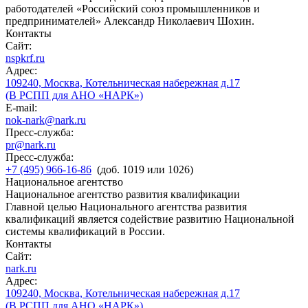
работодателей «Российский союз промышленников и
предпринимателей» Александр Николаевич Шохин.
Контакты
Сайт:
nspkrf.ru
Адрес:
109240, Москва, Котельническая набережная д.17
(В РСПП для АНО «НАРК»)
E-mail:
nok-nark@nark.ru
Пресс-служба:
pr@nark.ru
Пресс-служба:
+7 (495) 966-16-86
(доб. 1019 или 1026)
Национальное агентство
Национальное агентство развития квалификации
Главной целью Национального агентства развития
квалификаций является содействие развитию Национальной
системы квалификаций в России.
Контакты
Сайт:
nark.ru
Адрес:
109240, Москва, Котельническая набережная д.17
(В РСПП для АНО «НАРК»)