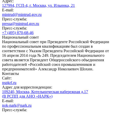
Адрес:
127994, ГСП-4, г. Москва, ул. Ильинка, 21
E-mail:
mintrud@mintrud.gov.ru
Пресс-служба:
pressa@mintrud.gov.ru
Пресс-служба:
+7 (495) 870-68-46
Национальный совет
Национальный совет при Президенте Российской Федерации
по профессиональным квалификациям был создан в
соответствии с Указом Президента Российской Федерации от
16 апреля 2014 года № 249. Председателем Национального
совета является Президент Общероссийского объединения
работодателей «Российский союз промышленников и
предпринимателей» Александр Николаевич Шохин.
Контакты
Сайт:
nspkrf.ru
Адрес для корреспонденции:
109240, Москва, Котельническая набережная д.17
(В РСПП для АНО «НАРК»)
E-mail:
nok-nark@nark.ru
Пресс-служба: