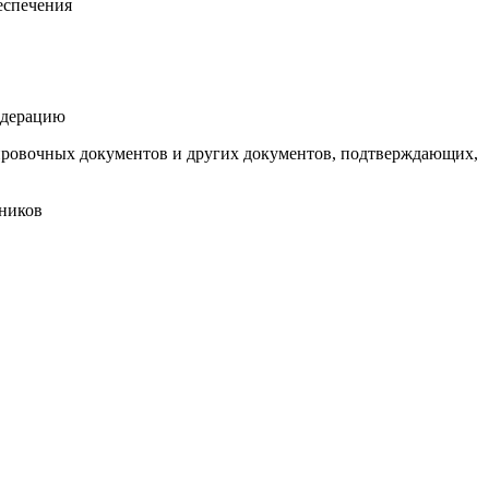
еспечения
едерацию
дировочных документов и других документов, подтверждающих,
тников