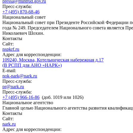
pressa@mintrud.gov.ru
Пресс-служба:
+7 (495) 870-68-46
Национальный совет
Национальный совет при Президенте Российской Федерации по
года № 249. Председателем Национального совета является П
Николаевич Шохин.
Контакты
Сайт:
nspkrf.ru
Адрес для корреспонденции:
109240, Москва, Котельническая набережная д.17
(В РСПП для АНО «НАРК»)
E-mail:
nok-nark@nark.ru
Пресс-служба:
pr@nark.ru
Пресс-служба:
+7 (495) 966-16-86
(доб. 1019 или 1026)
Национальное агентство
Главной целью Национального агентства развития квалификац
Контакты
Сайт:
nark.ru
Адрес для корреспонденции: