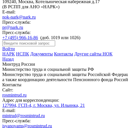
109240, Москва, Котельническая набережная д.17
(В РСПП для АНО «НАРК»)
E-mail:
nok-nark@nark.ru
Пресс-служба:
pr@nark.ru
Пресс-служба:
+7 (495) 966-16-86
(доб. 1019 или 1026)
Войти
НАРК
НСПК
Документы
Контакты
Другие сайты НОК
Назад
Минтруд России
Министерство труда и социальной защиты РФ
Министерство труда и социальной защиты Российской Федераци
а также координацию деятельности Пенсионного фонда Россий
Контакты
Сайт:
rosmintrud.ru
Адрес для корреспонденции:
127994, ГСП-4, г. Москва, ул. Ильинка, 21
E-mail:
mintrud@rosmintrud.ru
Пресс-служба:
isyanovams@rosmintrud.ru