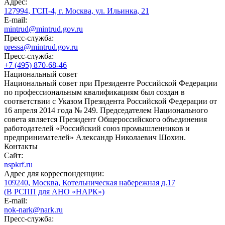
Адрес:
127994, ГСП-4, г. Москва, ул. Ильинка, 21
E-mail:
mintrud@mintrud.gov.ru
Пресс-служба:
pressa@mintrud.gov.ru
Пресс-служба:
+7 (495) 870-68-46
Национальный совет
Национальный совет при Президенте Российской Федерации
по профессиональным квалификациям был создан в
соответствии с Указом Президента Российской Федерации от
16 апреля 2014 года № 249. Председателем Национального
совета является Президент Общероссийского объединения
работодателей «Российский союз промышленников и
предпринимателей» Александр Николаевич Шохин.
Контакты
Сайт:
nspkrf.ru
Адрес для корреспонденции:
109240, Москва, Котельническая набережная д.17
(В РСПП для АНО «НАРК»)
E-mail:
nok-nark@nark.ru
Пресс-служба: