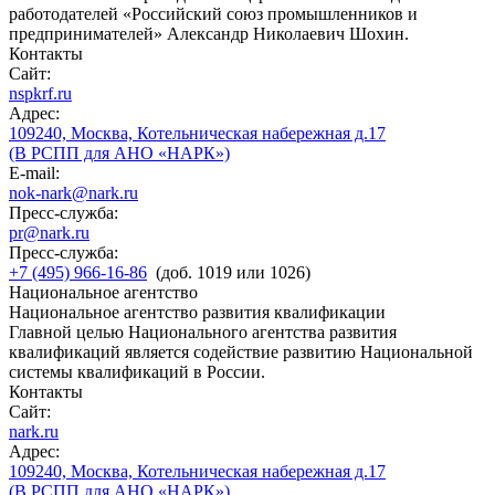
работодателей «Российский союз промышленников и
предпринимателей» Александр Николаевич Шохин.
Контакты
Сайт:
nspkrf.ru
Адрес:
109240, Москва, Котельническая набережная д.17
(В РСПП для АНО «НАРК»)
E-mail:
nok-nark@nark.ru
Пресс-служба:
pr@nark.ru
Пресс-служба:
+7 (495) 966-16-86
(доб. 1019 или 1026)
Национальное агентство
Национальное агентство развития квалификации
Главной целью Национального агентства развития
квалификаций является содействие развитию Национальной
системы квалификаций в России.
Контакты
Сайт:
nark.ru
Адрес:
109240, Москва, Котельническая набережная д.17
(В РСПП для АНО «НАРК»)