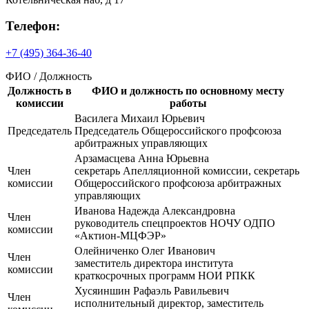
Телефон:
+7 (495) 364-36-40
ФИО / Должность
Должность в
ФИО и должность по основному месту
комиссии
работы
Василега Михаил Юрьевич
Председатель
Председатель Общероссийского профсоюза
арбитражных управляющих
Арзамасцева Анна Юрьевна
Член
секретарь Апелляционной комиссии, секретарь
комиссии
Общероссийского профсоюза арбитражных
управляющих
Иванова Надежда Александровна
Член
руководитель спецпроектов НОЧУ ОДПО
комиссии
«Актион-МЦФЭР»
Олейниченко Олег Иванович
Член
заместитель директора института
комиссии
краткосрочных программ НОИ РПКК
Хусяиншин Рафаэль Равильевич
Член
исполнительный директор, заместитель