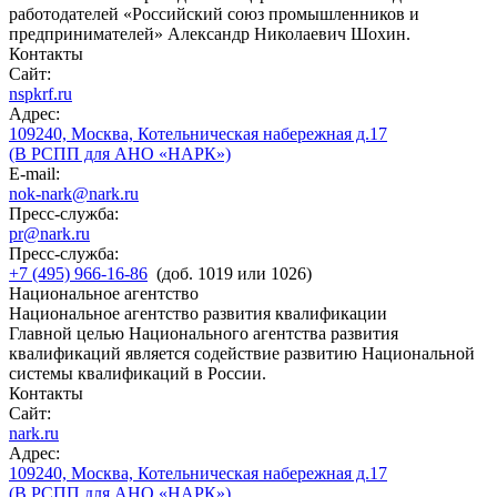
работодателей «Российский союз промышленников и
предпринимателей» Александр Николаевич Шохин.
Контакты
Сайт:
nspkrf.ru
Адрес:
109240, Москва, Котельническая набережная д.17
(В РСПП для АНО «НАРК»)
E-mail:
nok-nark@nark.ru
Пресс-служба:
pr@nark.ru
Пресс-служба:
+7 (495) 966-16-86
(доб. 1019 или 1026)
Национальное агентство
Национальное агентство развития квалификации
Главной целью Национального агентства развития
квалификаций является содействие развитию Национальной
системы квалификаций в России.
Контакты
Сайт:
nark.ru
Адрес:
109240, Москва, Котельническая набережная д.17
(В РСПП для АНО «НАРК»)