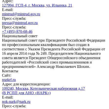
Адрес:
127994, ГСП-4, г. Москва, ул. Ильинка, 21
E-mail:
mintrud@mintrud.gov.ru
Пресс-служба:
pressa@mintrud.gov.ru
Пресс-служба:
+7 (495) 870-68-46
Национальный совет
Национальный совет при Президенте Российской Федерации
по профессиональным квалификациям был создан в
соответствии с Указом Президента Российской Федерации от
16 апреля 2014 года № 249. Председателем Национального
совета является Президент Общероссийского объединения
работодателей «Российский союз промышленников и
предпринимателей» Александр Николаевич Шохин.
Контакты
Сайт:
nspkrf.ru
Адрес для корреспонденции:
109240, Москва, Котельническая набережная д.17
(В РСПП для АНО «НАРК»)
E-mail:
nok-nark@nark.ru
Пресс-служба: