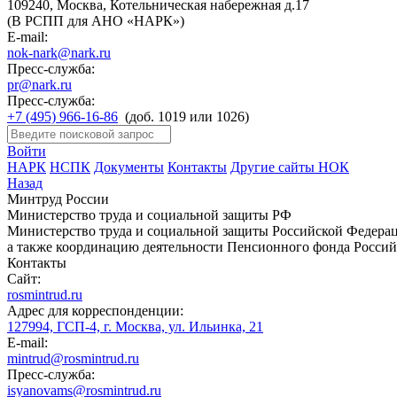
109240, Москва, Котельническая набережная д.17
(В РСПП для АНО «НАРК»)
E-mail:
nok-nark@nark.ru
Пресс-служба:
pr@nark.ru
Пресс-служба:
+7 (495) 966-16-86
(доб. 1019 или 1026)
Войти
НАРК
НСПК
Документы
Контакты
Другие сайты НОК
Назад
Минтруд России
Министерство труда и социальной защиты РФ
Министерство труда и социальной защиты Российской Федераци
а также координацию деятельности Пенсионного фонда Россий
Контакты
Сайт:
rosmintrud.ru
Адрес для корреспонденции:
127994, ГСП-4, г. Москва, ул. Ильинка, 21
E-mail:
mintrud@rosmintrud.ru
Пресс-служба:
isyanovams@rosmintrud.ru