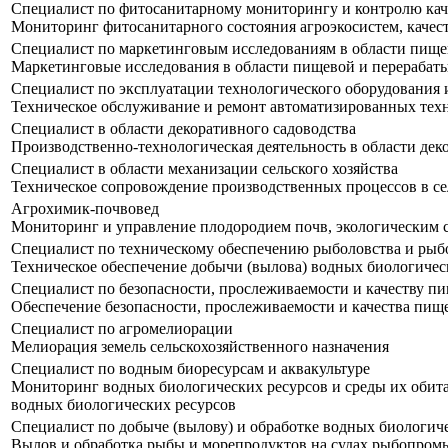
Специалист по фитосанитарному мониторингу и контролю кач
Мониторинг фитосанитарного состояния агроэкосистем, качест
Специалист по маркетинговым исследованиям в области пищ
Маркетинговые исследования в области пищевой и перераб
Специалист по эксплуатации технологического оборудовани
Техническое обслуживание и ремонт автоматизированных тех
Специалист в области декоративного садоводства
Производственно-технологическая деятельность в области дек
Специалист в области механизации сельского хозяйства
Техническое сопровождение производственных процессов в се
Агрохимик-почвовед
Мониторинг и управление плодородием почв, экологическим с
Специалист по техническому обеспечению рыболовства и рыб
Техническое обеспечение добычи (вылова) водных биологичес
Специалист по безопасности, прослеживаемости и качеству пи
Обеспечение безопасности, прослеживаемости и качества пище
Специалист по агромелиорации
Мелиорация земель сельскохозяйственного назначения
Специалист по водным биоресурсам и аквакультуре
Мониторинг водных биологических ресурсов и среды их обита
водных биологических ресурсов
Специалист по добыче (вылову) и обработке водных биологич
Вылов и обработка рыбы и морепродуктов на судах рыбопром