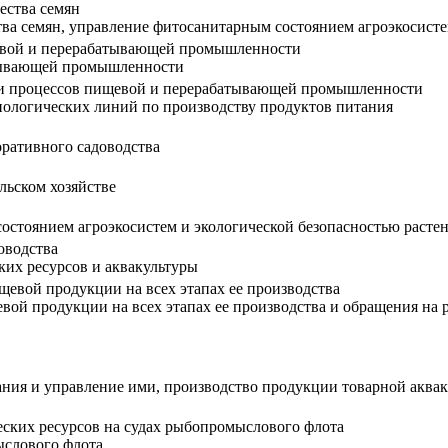
ества семян
ва семян, управление фитосанитарным состоянием агроэкосисте
евой и перерабатывающей промышленности
атывающей промышленности
я и процессов пищевой и перерабатывающей промышленности
нологических линий по производству продуктов питания
оративного садоводства
льском хозяйстве
остоянием агроэкосистем и экологической безопасностью расте
оводства
ких ресурсов и аквакультуры
щевой продукции на всех этапах ее производства
вой продукции на всех этапах ее производства и обращения на 
ния и управление ими, производство продукции товарной аквак
еских ресурсов на судах рыбопромыслового флота
ыслового флота