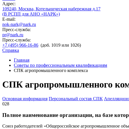
Адрес:
109240, Москва, Котельническая набережная д.17
(В РСПП для АНО «НАРК»)
E-mail:
nok-nark@nark.ru
Пресс-служба:
pr@nark.ru
Пресс-служба:
+7 (495) 966-16-86
(доб. 1019 или 1026)
Справка
Главная
Советы по профессиональным квалификациям
СПК агропромышленного комплекса
СПК агропромышленного ком
Основная информация
Персональный состав СПК
Апелляцион
028
Полное наименование организации, на базе которо
Союз работодателей «Общероссийское агропромышленное объ