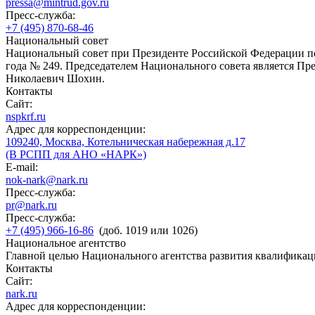
pressa@mintrud.gov.ru
Пресс-служба:
+7 (495) 870-68-46
Национальный совет
Национальный совет при Президенте Российской Федерации по
года № 249. Председателем Национального совета является П
Николаевич Шохин.
Контакты
Сайт:
nspkrf.ru
Адрес для корреспонденции:
109240, Москва, Котельническая набережная д.17
(В РСПП для АНО «НАРК»)
E-mail:
nok-nark@nark.ru
Пресс-служба:
pr@nark.ru
Пресс-служба:
+7 (495) 966-16-86
(доб. 1019 или 1026)
Национальное агентство
Главной целью Национального агентства развития квалификац
Контакты
Сайт:
nark.ru
Адрес для корреспонденции: