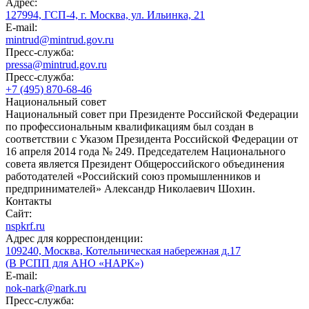
Адрес:
127994, ГСП-4, г. Москва, ул. Ильинка, 21
E-mail:
mintrud@mintrud.gov.ru
Пресс-служба:
pressa@mintrud.gov.ru
Пресс-служба:
+7 (495) 870-68-46
Национальный совет
Национальный совет при Президенте Российской Федерации
по профессиональным квалификациям был создан в
соответствии с Указом Президента Российской Федерации от
16 апреля 2014 года № 249. Председателем Национального
совета является Президент Общероссийского объединения
работодателей «Российский союз промышленников и
предпринимателей» Александр Николаевич Шохин.
Контакты
Сайт:
nspkrf.ru
Адрес для корреспонденции:
109240, Москва, Котельническая набережная д.17
(В РСПП для АНО «НАРК»)
E-mail:
nok-nark@nark.ru
Пресс-служба: