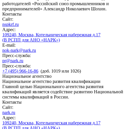
работодателей «Российский союз промышленников и
предпринимателей» Александр Николаевич Шохин.
Контакты
Сайт:
nspkrf.ru
Адрес:
109240, Москва, Котельническая набережная д.17
(В РСПП для АНО «НАРК»)
E-mail:
nok-nark@nark.ru
Пресс-служба:
pr@nark.ru
Пресс-служба:
+7 (495) 966-16-86
(доб. 1019 или 1026)
Национальное агентство
Национальное агентство развития квалификации
Главной целью Национального агентства развития
квалификаций является содействие развитию Национальной
системы квалификаций в России.
Контакты
Сайт:
nark.ru
Адрес:
109240, Москва, Котельническая набережная д.17
(В РСПП для АНО «НАРК»)