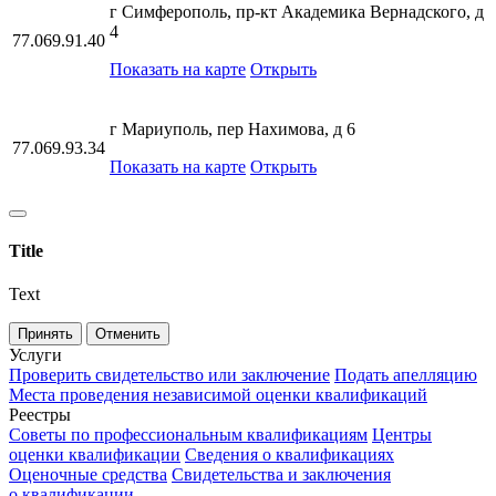
г Симферополь, пр-кт Академика Вернадского, д
4
77.069.91.40
Показать на карте
Открыть
г Мариуполь, пер Нахимова, д 6
77.069.93.34
Показать на карте
Открыть
Title
Text
Принять
Отменить
Услуги
Проверить свидетельство или заключение
Подать апелляцию
Места проведения независимой оценки квалификаций
Реестры
Советы по профессиональным квалификациям
Центры
оценки квалификации
Сведения о квалификациях
Оценочные средства
Свидетельства и заключения
о квалификации