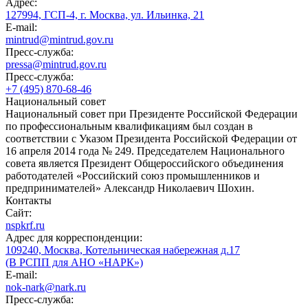
Адрес:
127994, ГСП-4, г. Москва, ул. Ильинка, 21
E-mail:
mintrud@mintrud.gov.ru
Пресс-служба:
pressa@mintrud.gov.ru
Пресс-служба:
+7 (495) 870-68-46
Национальный совет
Национальный совет при Президенте Российской Федерации
по профессиональным квалификациям был создан в
соответствии с Указом Президента Российской Федерации от
16 апреля 2014 года № 249. Председателем Национального
совета является Президент Общероссийского объединения
работодателей «Российский союз промышленников и
предпринимателей» Александр Николаевич Шохин.
Контакты
Сайт:
nspkrf.ru
Адрес для корреспонденции:
109240, Москва, Котельническая набережная д.17
(В РСПП для АНО «НАРК»)
E-mail:
nok-nark@nark.ru
Пресс-служба: