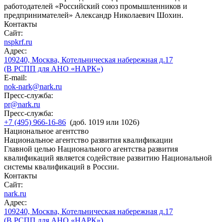
работодателей «Российский союз промышленников и
предпринимателей» Александр Николаевич Шохин.
Контакты
Сайт:
nspkrf.ru
Адрес:
109240, Москва, Котельническая набережная д.17
(В РСПП для АНО «НАРК»)
E-mail:
nok-nark@nark.ru
Пресс-служба:
pr@nark.ru
Пресс-служба:
+7 (495) 966-16-86
(доб. 1019 или 1026)
Национальное агентство
Национальное агентство развития квалификации
Главной целью Национального агентства развития
квалификаций является содействие развитию Национальной
системы квалификаций в России.
Контакты
Сайт:
nark.ru
Адрес:
109240, Москва, Котельническая набережная д.17
(В РСПП для АНО «НАРК»)