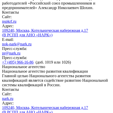
работодателей «Российский союз промышленников и
предпринимателей» Александр Николаевич Шохин.
Контакты
Сайт:
nspkrf.ru
Адрес:
109240, Москва, Котельническая набережная д.17
(В РСПП для АНО «НАРК»)
E-mail:
nok-nark@nark.ru
Пресс-служба:
pr@nark.ru
Пресс-служба:
+7 (495) 966-16-86
(доб. 1019 или 1026)
Национальное агентство
Национальное агентство развития квалификации
Главной целью Национального агентства развития
квалификаций является содействие развитию Национальной
системы квалификаций в России.
Контакты
Сайт:
nark.ru
Адрес:
109240, Москва, Котельническая набережная д.17
(В РСПП для АНО «НАРК»)