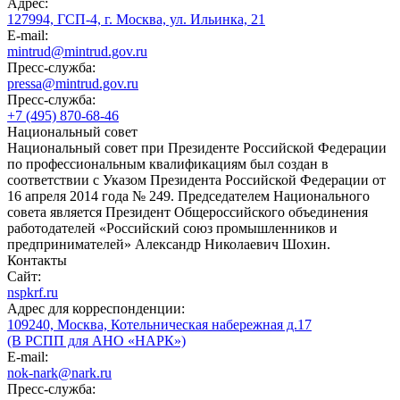
Адрес:
127994, ГСП-4, г. Москва, ул. Ильинка, 21
E-mail:
mintrud@mintrud.gov.ru
Пресс-служба:
pressa@mintrud.gov.ru
Пресс-служба:
+7 (495) 870-68-46
Национальный совет
Национальный совет при Президенте Российской Федерации
по профессиональным квалификациям был создан в
соответствии с Указом Президента Российской Федерации от
16 апреля 2014 года № 249. Председателем Национального
совета является Президент Общероссийского объединения
работодателей «Российский союз промышленников и
предпринимателей» Александр Николаевич Шохин.
Контакты
Сайт:
nspkrf.ru
Адрес для корреспонденции:
109240, Москва, Котельническая набережная д.17
(В РСПП для АНО «НАРК»)
E-mail:
nok-nark@nark.ru
Пресс-служба: