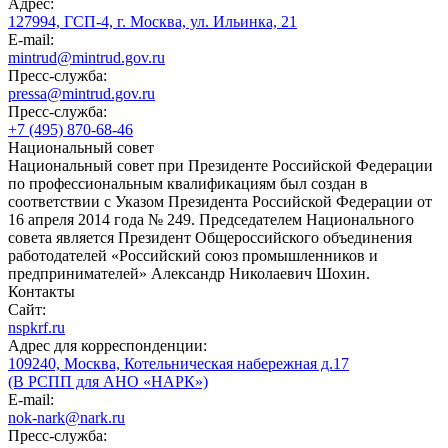
Адрес:
127994, ГСП-4, г. Москва, ул. Ильинка, 21
E-mail:
mintrud@mintrud.gov.ru
Пресс-служба:
pressa@mintrud.gov.ru
Пресс-служба:
+7 (495) 870-68-46
Национальный совет
Национальный совет при Президенте Российской Федерации
по профессиональным квалификациям был создан в
соответствии с Указом Президента Российской Федерации от
16 апреля 2014 года № 249. Председателем Национального
совета является Президент Общероссийского объединения
работодателей «Российский союз промышленников и
предпринимателей» Александр Николаевич Шохин.
Контакты
Сайт:
nspkrf.ru
Адрес для корреспонденции:
109240, Москва, Котельническая набережная д.17
(В РСПП для АНО «НАРК»)
E-mail:
nok-nark@nark.ru
Пресс-служба: