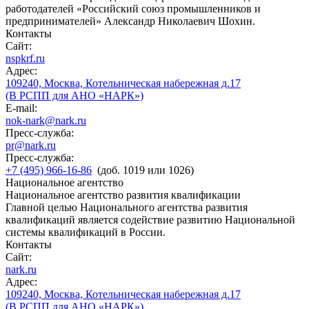
работодателей «Российский союз промышленников и
предпринимателей» Александр Николаевич Шохин.
Контакты
Сайт:
nspkrf.ru
Адрес:
109240, Москва, Котельническая набережная д.17
(В РСПП для АНО «НАРК»)
E-mail:
nok-nark@nark.ru
Пресс-служба:
pr@nark.ru
Пресс-служба:
+7 (495) 966-16-86
(доб. 1019 или 1026)
Национальное агентство
Национальное агентство развития квалификации
Главной целью Национального агентства развития
квалификаций является содействие развитию Национальной
системы квалификаций в России.
Контакты
Сайт:
nark.ru
Адрес:
109240, Москва, Котельническая набережная д.17
(В РСПП для АНО «НАРК»)