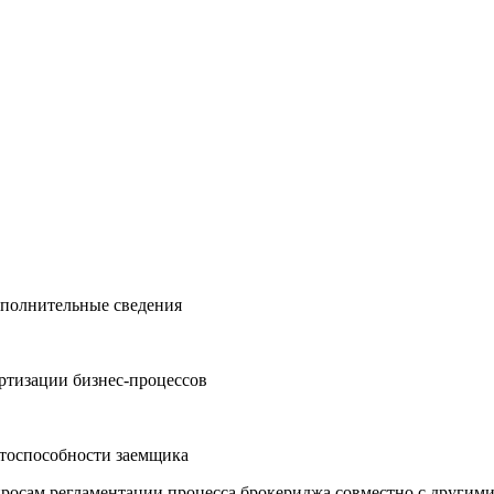
ополнительные сведения
артизации бизнес-процессов
итоспособности заемщика
просам регламентации процесса брокериджа совместно с другим