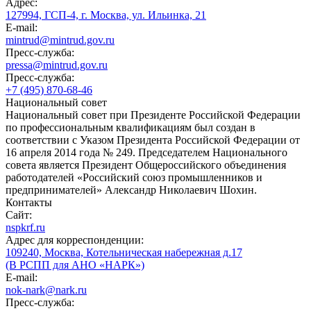
Адрес:
127994, ГСП-4, г. Москва, ул. Ильинка, 21
E-mail:
mintrud@mintrud.gov.ru
Пресс-служба:
pressa@mintrud.gov.ru
Пресс-служба:
+7 (495) 870-68-46
Национальный совет
Национальный совет при Президенте Российской Федерации
по профессиональным квалификациям был создан в
соответствии с Указом Президента Российской Федерации от
16 апреля 2014 года № 249. Председателем Национального
совета является Президент Общероссийского объединения
работодателей «Российский союз промышленников и
предпринимателей» Александр Николаевич Шохин.
Контакты
Сайт:
nspkrf.ru
Адрес для корреспонденции:
109240, Москва, Котельническая набережная д.17
(В РСПП для АНО «НАРК»)
E-mail:
nok-nark@nark.ru
Пресс-служба: