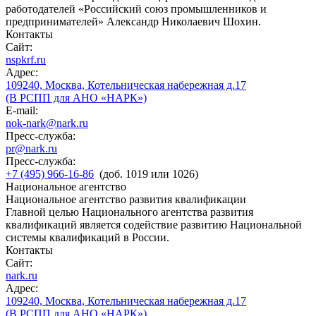
работодателей «Российский союз промышленников и
предпринимателей» Александр Николаевич Шохин.
Контакты
Сайт:
nspkrf.ru
Адрес:
109240, Москва, Котельническая набережная д.17
(В РСПП для АНО «НАРК»)
E-mail:
nok-nark@nark.ru
Пресс-служба:
pr@nark.ru
Пресс-служба:
+7 (495) 966-16-86
(доб. 1019 или 1026)
Национальное агентство
Национальное агентство развития квалификации
Главной целью Национального агентства развития
квалификаций является содействие развитию Национальной
системы квалификаций в России.
Контакты
Сайт:
nark.ru
Адрес:
109240, Москва, Котельническая набережная д.17
(В РСПП для АНО «НАРК»)