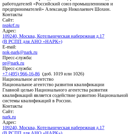
работодателей «Российский союз промышленников и
предпринимателей» Александр Николаевич Шохин.
Контакты
Сайт:
nspkrf.ru
Адрес:
109240, Москва, Котельническая набережная д.17
(В РСПП для АНО «НАРК»)
E-mail:
nok-nark@nark.ru
Пресс-служба:
pr@nark.ru
Пресс-служба:
+7 (495) 966-16-86
(доб. 1019 или 1026)
Национальное агентство
Национальное агентство развития квалификации
Главной целью Национального агентства развития
квалификаций является содействие развитию Национальной
системы квалификаций в России.
Контакты
Сайт:
nark.ru
Адрес:
109240, Москва, Котельническая набережная д.17
(В РСПП для АНО «НАРК»)