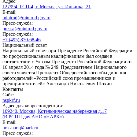
Адрес:
127994, ГСП-4, г. Москва, ул. Ильинка, 21
E-mail:
mintrud@mintrud.gov.ru
Пресс-служба:
pressa@mintrud.gov.ru
Пресс-служба:
+7 (495) 870-68-46
Национальный совет
Национальный совет при Президенте Российской Федерации
по профессиональным квалификациям был создан в
соответствии с Указом Президента Российской Федерации от
16 апреля 2014 года № 249. Председателем Национального
совета является Президент Общероссийского объединения
работодателей «Российский союз промышленников и
предпринимателей» Александр Николаевич Шохин.
Контакты
Сайт:
nspkrf.ru
Адрес для корреспонденции:
109240, Москва, Котельническая набережная д.17
(В РСПП для АНО «НАРК»)
E-mail:
nok-nark@nark.ru
Пресс-служба: