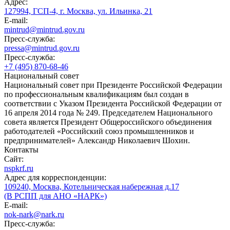
Адрес:
127994, ГСП-4, г. Москва, ул. Ильинка, 21
E-mail:
mintrud@mintrud.gov.ru
Пресс-служба:
pressa@mintrud.gov.ru
Пресс-служба:
+7 (495) 870-68-46
Национальный совет
Национальный совет при Президенте Российской Федерации
по профессиональным квалификациям был создан в
соответствии с Указом Президента Российской Федерации от
16 апреля 2014 года № 249. Председателем Национального
совета является Президент Общероссийского объединения
работодателей «Российский союз промышленников и
предпринимателей» Александр Николаевич Шохин.
Контакты
Сайт:
nspkrf.ru
Адрес для корреспонденции:
109240, Москва, Котельническая набережная д.17
(В РСПП для АНО «НАРК»)
E-mail:
nok-nark@nark.ru
Пресс-служба: