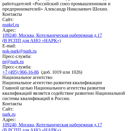
работодателей «Российский союз промышленников и
предпринимателей» Александр Николаевич Шохин.
Контакты
Сайт:
nspkrf.ru
Адрес:
109240, Москва, Котельническая набережная д.17
(В РСПП для АНО «НАРК»)
E-mail:
nok-nark@nark.ru
Пресс-служба:
pr@nark.ru
Пресс-служба:
+7 (495) 966-16-86
(доб. 1019 или 1026)
Национальное агентство
Национальное агентство развития квалификации
Главной целью Национального агентства развития
квалификаций является содействие развитию Национальной
системы квалификаций в России.
Контакты
Сайт:
nark.ru
Адрес:
109240, Москва, Котельническая набережная д.17
(В РСПП для АНО «НАРК»)