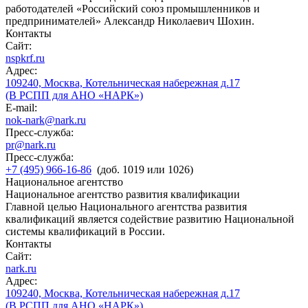
работодателей «Российский союз промышленников и
предпринимателей» Александр Николаевич Шохин.
Контакты
Сайт:
nspkrf.ru
Адрес:
109240, Москва, Котельническая набережная д.17
(В РСПП для АНО «НАРК»)
E-mail:
nok-nark@nark.ru
Пресс-служба:
pr@nark.ru
Пресс-служба:
+7 (495) 966-16-86
(доб. 1019 или 1026)
Национальное агентство
Национальное агентство развития квалификации
Главной целью Национального агентства развития
квалификаций является содействие развитию Национальной
системы квалификаций в России.
Контакты
Сайт:
nark.ru
Адрес:
109240, Москва, Котельническая набережная д.17
(В РСПП для АНО «НАРК»)