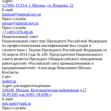
Адрес:
127994, ГСП-4, г. Москва, ул. Ильинка, 21
E-mail:
mintrud@mintrud.gov.ru
Пресс-служба:
pressa@mintrud.gov.ru
Пресс-служба:
+7 (495) 870-68-46
Национальный совет
Национальный совет при Президенте Российской Федерации
по профессиональным квалификациям был создан в
соответствии с Указом Президента Российской Федерации от
16 апреля 2014 года № 249. Председателем Национального
совета является Президент Общероссийского объединения
работодателей «Российский союз промышленников и
предпринимателей» Александр Николаевич Шохин.
Контакты
Сайт:
nspkrf.ru
Адрес для корреспонденции:
109240, Москва, Котельническая набережная д.17
(В РСПП для АНО «НАРК»)
E-mail:
nok-nark@nark.ru
Пресс-служба: