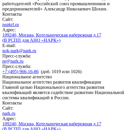
работодателей «Российский союз промышленников и
предпринимателей» Александр Николаевич Шохин.
Контакты
Сайт:
nspkrf.ru
Адрес:
109240, Москва, Котельническая набережная д.17
(В РСПП для АНО «НАРК»)
E-mail:
nok-nark@nark.ru
Пресс-служба:
pr@nark.ru
Пресс-служба:
+7 (495) 966-16-86
(доб. 1019 или 1026)
Национальное агентство
Национальное агентство развития квалификации
Главной целью Национального агентства развития
квалификаций является содействие развитию Национальной
системы квалификаций в России.
Контакты
Сайт:
nark.ru
Адрес:
109240, Москва, Котельническая набережная д.17
(В РСПП для АНО «НАРК»)