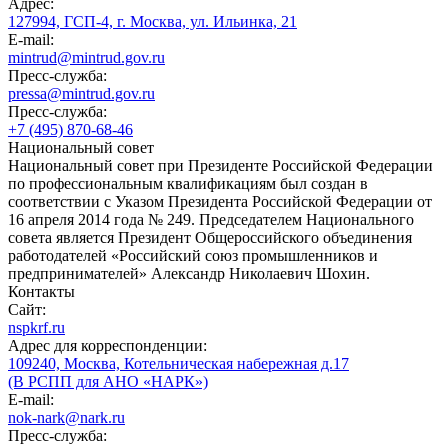
Адрес:
127994, ГСП-4, г. Москва, ул. Ильинка, 21
E-mail:
mintrud@mintrud.gov.ru
Пресс-служба:
pressa@mintrud.gov.ru
Пресс-служба:
+7 (495) 870-68-46
Национальный совет
Национальный совет при Президенте Российской Федерации
по профессиональным квалификациям был создан в
соответствии с Указом Президента Российской Федерации от
16 апреля 2014 года № 249. Председателем Национального
совета является Президент Общероссийского объединения
работодателей «Российский союз промышленников и
предпринимателей» Александр Николаевич Шохин.
Контакты
Сайт:
nspkrf.ru
Адрес для корреспонденции:
109240, Москва, Котельническая набережная д.17
(В РСПП для АНО «НАРК»)
E-mail:
nok-nark@nark.ru
Пресс-служба: