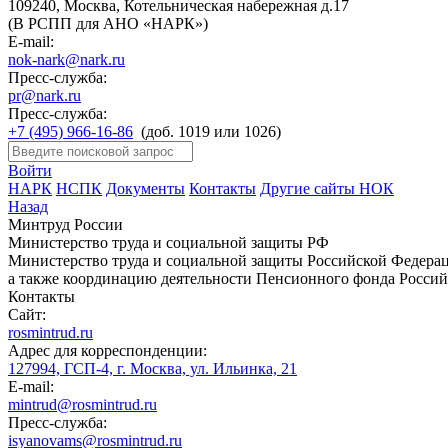
109240, Москва, Котельническая набережная д.17
(В РСПП для АНО «НАРК»)
E-mail:
nok-nark@nark.ru
Пресс-служба:
pr@nark.ru
Пресс-служба:
+7 (495) 966-16-86
(доб. 1019 или 1026)
Войти
НАРК
НСПК
Документы
Контакты
Другие сайты НОК
Назад
Минтруд России
Министерство труда и социальной защиты РФ
Министерство труда и социальной защиты Российской Федераци
а также координацию деятельности Пенсионного фонда Россий
Контакты
Сайт:
rosmintrud.ru
Адрес для корреспонденции:
127994, ГСП-4, г. Москва, ул. Ильинка, 21
E-mail:
mintrud@rosmintrud.ru
Пресс-служба:
isyanovams@rosmintrud.ru