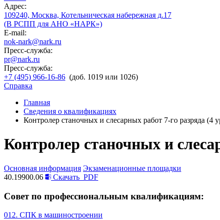
Адрес:
109240, Москва, Котельническая набережная д.17
(В РСПП для АНО «НАРК»)
E-mail:
nok-nark@nark.ru
Пресс-служба:
pr@nark.ru
Пресс-служба:
+7 (495) 966-16-86
(доб. 1019 или 1026)
Справка
Главная
Сведения о квалификациях
Контролер станочных и слесарных работ 7-го разряда (4 
Контролер станочных и слесар
Основная информация
Экзаменационные площадки
40.19900.06
Скачать
PDF
Совет по профессиональным квалификациям:
012. СПК в машиностроении