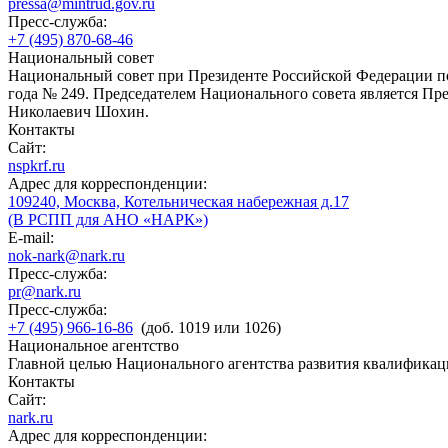
pressa@mintrud.gov.ru
Пресс-служба:
+7 (495) 870-68-46
Национальный совет
Национальный совет при Президенте Российской Федерации по
года № 249. Председателем Национального совета является П
Николаевич Шохин.
Контакты
Сайт:
nspkrf.ru
Адрес для корреспонденции:
109240, Москва, Котельническая набережная д.17
(В РСПП для АНО «НАРК»)
E-mail:
nok-nark@nark.ru
Пресс-служба:
pr@nark.ru
Пресс-служба:
+7 (495) 966-16-86
(доб. 1019 или 1026)
Национальное агентство
Главной целью Национального агентства развития квалификац
Контакты
Сайт:
nark.ru
Адрес для корреспонденции: