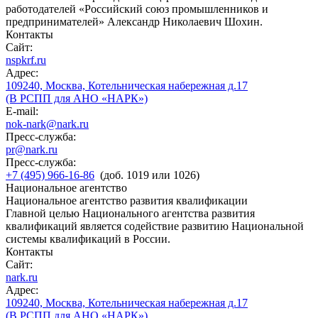
работодателей «Российский союз промышленников и
предпринимателей» Александр Николаевич Шохин.
Контакты
Сайт:
nspkrf.ru
Адрес:
109240, Москва, Котельническая набережная д.17
(В РСПП для АНО «НАРК»)
E-mail:
nok-nark@nark.ru
Пресс-служба:
pr@nark.ru
Пресс-служба:
+7 (495) 966-16-86
(доб. 1019 или 1026)
Национальное агентство
Национальное агентство развития квалификации
Главной целью Национального агентства развития
квалификаций является содействие развитию Национальной
системы квалификаций в России.
Контакты
Сайт:
nark.ru
Адрес:
109240, Москва, Котельническая набережная д.17
(В РСПП для АНО «НАРК»)