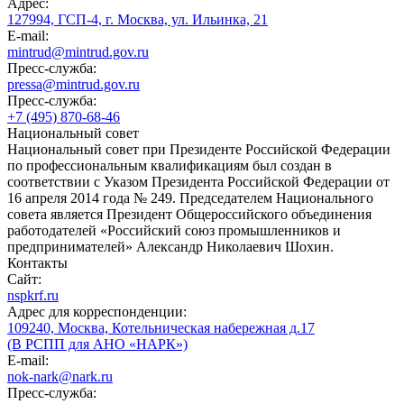
Адрес:
127994, ГСП-4, г. Москва, ул. Ильинка, 21
E-mail:
mintrud@mintrud.gov.ru
Пресс-служба:
pressa@mintrud.gov.ru
Пресс-служба:
+7 (495) 870-68-46
Национальный совет
Национальный совет при Президенте Российской Федерации
по профессиональным квалификациям был создан в
соответствии с Указом Президента Российской Федерации от
16 апреля 2014 года № 249. Председателем Национального
совета является Президент Общероссийского объединения
работодателей «Российский союз промышленников и
предпринимателей» Александр Николаевич Шохин.
Контакты
Сайт:
nspkrf.ru
Адрес для корреспонденции:
109240, Москва, Котельническая набережная д.17
(В РСПП для АНО «НАРК»)
E-mail:
nok-nark@nark.ru
Пресс-служба: