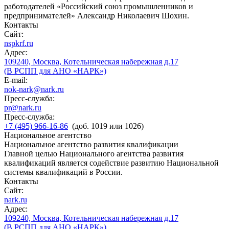
работодателей «Российский союз промышленников и
предпринимателей» Александр Николаевич Шохин.
Контакты
Сайт:
nspkrf.ru
Адрес:
109240, Москва, Котельническая набережная д.17
(В РСПП для АНО «НАРК»)
E-mail:
nok-nark@nark.ru
Пресс-служба:
pr@nark.ru
Пресс-служба:
+7 (495) 966-16-86
(доб. 1019 или 1026)
Национальное агентство
Национальное агентство развития квалификации
Главной целью Национального агентства развития
квалификаций является содействие развитию Национальной
системы квалификаций в России.
Контакты
Сайт:
nark.ru
Адрес:
109240, Москва, Котельническая набережная д.17
(В РСПП для АНО «НАРК»)