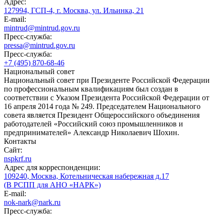
Адрес:
127994, ГСП-4, г. Москва, ул. Ильинка, 21
E-mail:
mintrud@mintrud.gov.ru
Пресс-служба:
pressa@mintrud.gov.ru
Пресс-служба:
+7 (495) 870-68-46
Национальный совет
Национальный совет при Президенте Российской Федерации
по профессиональным квалификациям был создан в
соответствии с Указом Президента Российской Федерации от
16 апреля 2014 года № 249. Председателем Национального
совета является Президент Общероссийского объединения
работодателей «Российский союз промышленников и
предпринимателей» Александр Николаевич Шохин.
Контакты
Сайт:
nspkrf.ru
Адрес для корреспонденции:
109240, Москва, Котельническая набережная д.17
(В РСПП для АНО «НАРК»)
E-mail:
nok-nark@nark.ru
Пресс-служба: