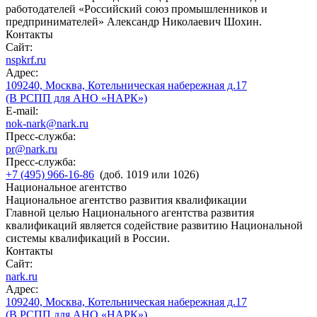
работодателей «Российский союз промышленников и
предпринимателей» Александр Николаевич Шохин.
Контакты
Сайт:
nspkrf.ru
Адрес:
109240, Москва, Котельническая набережная д.17
(В РСПП для АНО «НАРК»)
E-mail:
nok-nark@nark.ru
Пресс-служба:
pr@nark.ru
Пресс-служба:
+7 (495) 966-16-86
(доб. 1019 или 1026)
Национальное агентство
Национальное агентство развития квалификации
Главной целью Национального агентства развития
квалификаций является содействие развитию Национальной
системы квалификаций в России.
Контакты
Сайт:
nark.ru
Адрес:
109240, Москва, Котельническая набережная д.17
(В РСПП для АНО «НАРК»)