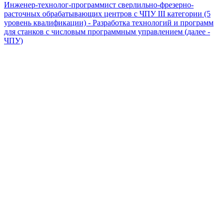
Инженер-технолог-программист сверлильно-фрезерно-
расточных обрабатывающих центров с ЧПУ III категории (5
уровень квалификации) - Разработка технологий и программ
для станков с числовым программным управлением (далее -
ЧПУ)