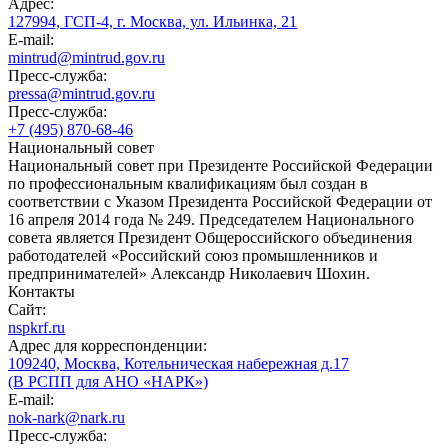
Адрес:
127994, ГСП-4, г. Москва, ул. Ильинка, 21
E-mail:
mintrud@mintrud.gov.ru
Пресс-служба:
pressa@mintrud.gov.ru
Пресс-служба:
+7 (495) 870-68-46
Национальный совет
Национальный совет при Президенте Российской Федерации
по профессиональным квалификациям был создан в
соответствии с Указом Президента Российской Федерации от
16 апреля 2014 года № 249. Председателем Национального
совета является Президент Общероссийского объединения
работодателей «Российский союз промышленников и
предпринимателей» Александр Николаевич Шохин.
Контакты
Сайт:
nspkrf.ru
Адрес для корреспонденции:
109240, Москва, Котельническая набережная д.17
(В РСПП для АНО «НАРК»)
E-mail:
nok-nark@nark.ru
Пресс-служба: