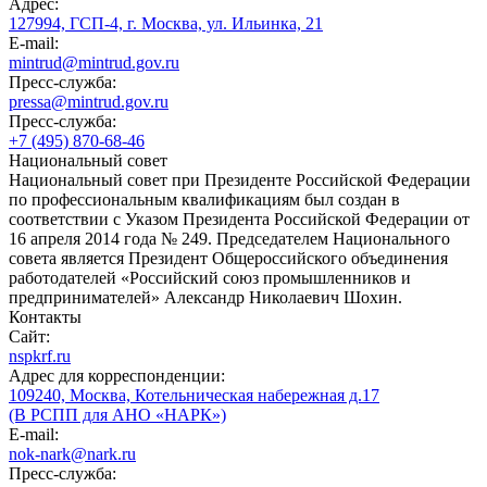
Адрес:
127994, ГСП-4, г. Москва, ул. Ильинка, 21
E-mail:
mintrud@mintrud.gov.ru
Пресс-служба:
pressa@mintrud.gov.ru
Пресс-служба:
+7 (495) 870-68-46
Национальный совет
Национальный совет при Президенте Российской Федерации
по профессиональным квалификациям был создан в
соответствии с Указом Президента Российской Федерации от
16 апреля 2014 года № 249. Председателем Национального
совета является Президент Общероссийского объединения
работодателей «Российский союз промышленников и
предпринимателей» Александр Николаевич Шохин.
Контакты
Сайт:
nspkrf.ru
Адрес для корреспонденции:
109240, Москва, Котельническая набережная д.17
(В РСПП для АНО «НАРК»)
E-mail:
nok-nark@nark.ru
Пресс-служба: