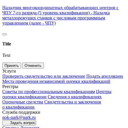
Наладчик многокоординатных обрабатывающих центров с
ЧПУ 7-го разряда (5 уровень квалификации) - Наладка
металлорежущих станков с числовым программным
управлением (далее - ЧПУ)
Title
Text
Принять
Отменить
Услуги
Проверить свидетельство или заключение
Подать апелляцию
Места проведения независимой оценки квалификаций
Реестры
Советы по профессиональным квалификациям
Центры
оценки квалификации
Сведения о квалификациях
Оценочные средства
Свидетельства и заключения
о квалификации
Служба поддержки
nok-nark@nark.ru
Задать вопрос
Справка
Лицензия