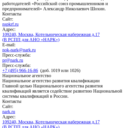
работодателей «Российский союз промышленников и
предпринимателей» Александр Николаевич Шохин.
Контакты
Сайт:
nspkrf.ru
Адрес:
109240, Москва, Котельническая набережная д.17
(В РСПП для АНО «НАРК»)
E-mail:
nok-nark@nark.ru
Пресс-служба:
pr@nark.ru
Пресс-служба:
+7 (495) 966-16-86
(доб. 1019 или 1026)
Национальное агентство
Национальное агентство развития квалификации
Главной целью Национального агентства развития
квалификаций является содействие развитию Национальной
системы квалификаций в России.
Контакты
Сайт:
nark.ru
Адрес:
109240, Москва, Котельническая набережная д.17
(В РСПП для АНО «НАРК»)