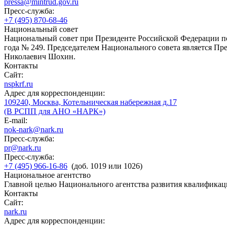
pressa@mintrud.gov.ru
Пресс-служба:
+7 (495) 870-68-46
Национальный совет
Национальный совет при Президенте Российской Федерации по
года № 249. Председателем Национального совета является П
Николаевич Шохин.
Контакты
Сайт:
nspkrf.ru
Адрес для корреспонденции:
109240, Москва, Котельническая набережная д.17
(В РСПП для АНО «НАРК»)
E-mail:
nok-nark@nark.ru
Пресс-служба:
pr@nark.ru
Пресс-служба:
+7 (495) 966-16-86
(доб. 1019 или 1026)
Национальное агентство
Главной целью Национального агентства развития квалификац
Контакты
Сайт:
nark.ru
Адрес для корреспонденции: