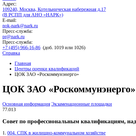
Адрес:
109240, Москва, Котельническая набережная д.17
(В РСПП для АНО «НАРК»)
E-mail:
nok-nark@nark.ru
Пресс-служба:
pr@nark.ru
Пресс-служба:
+7 (495) 966-16-86
(доб. 1019 или 1026)
Справка
Главная
Центры оценки квалификаций
ЦОК ЗАО «Роскоммунэнерго»
ЦОК ЗАО «Роскоммунэнерго»
Основная информация
Экзаменационные площадки
77.013
Совет по профессиональным квалификациям, на
1.
004. СПК в жилищно-коммунальном хозяйстве