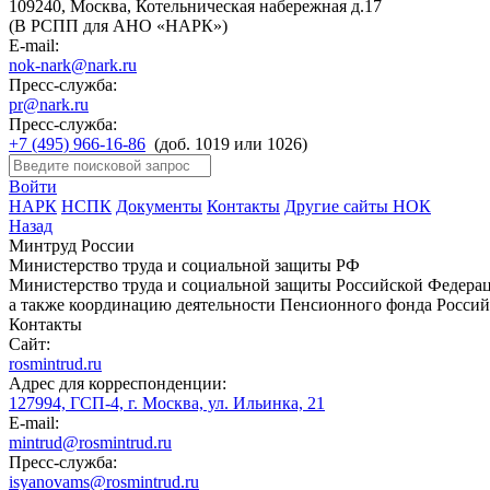
109240, Москва, Котельническая набережная д.17
(В РСПП для АНО «НАРК»)
E-mail:
nok-nark@nark.ru
Пресс-служба:
pr@nark.ru
Пресс-служба:
+7 (495) 966-16-86
(доб. 1019 или 1026)
Войти
НАРК
НСПК
Документы
Контакты
Другие сайты НОК
Назад
Минтруд России
Министерство труда и социальной защиты РФ
Министерство труда и социальной защиты Российской Федераци
а также координацию деятельности Пенсионного фонда Россий
Контакты
Сайт:
rosmintrud.ru
Адрес для корреспонденции:
127994, ГСП-4, г. Москва, ул. Ильинка, 21
E-mail:
mintrud@rosmintrud.ru
Пресс-служба:
isyanovams@rosmintrud.ru