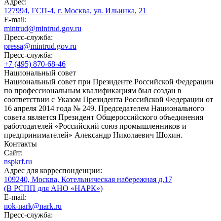
Адрес:
127994, ГСП-4, г. Москва, ул. Ильинка, 21
E-mail:
mintrud@mintrud.gov.ru
Пресс-служба:
pressa@mintrud.gov.ru
Пресс-служба:
+7 (495) 870-68-46
Национальный совет
Национальный совет при Президенте Российской Федерации
по профессиональным квалификациям был создан в
соответствии с Указом Президента Российской Федерации от
16 апреля 2014 года № 249. Председателем Национального
совета является Президент Общероссийского объединения
работодателей «Российский союз промышленников и
предпринимателей» Александр Николаевич Шохин.
Контакты
Сайт:
nspkrf.ru
Адрес для корреспонденции:
109240, Москва, Котельническая набережная д.17
(В РСПП для АНО «НАРК»)
E-mail:
nok-nark@nark.ru
Пресс-служба: