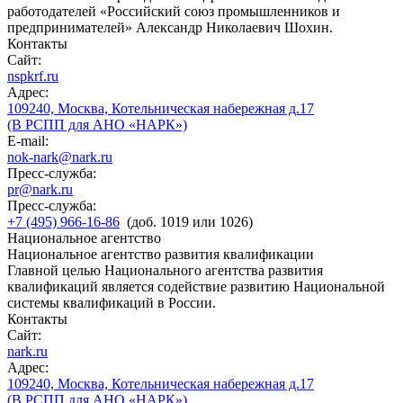
работодателей «Российский союз промышленников и
предпринимателей» Александр Николаевич Шохин.
Контакты
Сайт:
nspkrf.ru
Адрес:
109240, Москва, Котельническая набережная д.17
(В РСПП для АНО «НАРК»)
E-mail:
nok-nark@nark.ru
Пресс-служба:
pr@nark.ru
Пресс-служба:
+7 (495) 966-16-86
(доб. 1019 или 1026)
Национальное агентство
Национальное агентство развития квалификации
Главной целью Национального агентства развития
квалификаций является содействие развитию Национальной
системы квалификаций в России.
Контакты
Сайт:
nark.ru
Адрес:
109240, Москва, Котельническая набережная д.17
(В РСПП для АНО «НАРК»)