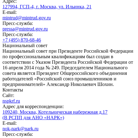
Адрес:
127994, ГСП-4, г. Москва, ул. Ильинка, 21
E-mail:
mintrud@mintrud.gov.ru
Пресс-служба:
pressa@mintrud.gov.ru
Пресс-служба:
+7 (495) 870-68-46
Национальный совет
Национальный совет при Президенте Российской Федерации
по профессиональным квалификациям был создан в
соответствии с Указом Президента Российской Федерации от
16 апреля 2014 года № 249. Председателем Национального
совета является Президент Общероссийского объединения
работодателей «Российский союз промышленников и
предпринимателей» Александр Николаевич Шохин.
Контакты
Сайт:
nspkrf.ru
Адрес для корреспонденции:
109240, Москва, Котельническая набережная д.17
(В РСПП для АНО «НАРК»)
E-mail:
nok-nark@nark.ru
Пресс-служба: