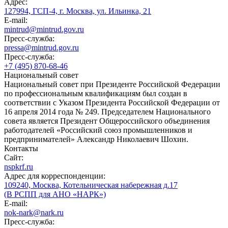
Адрес:
127994, ГСП-4, г. Москва, ул. Ильинка, 21
E-mail:
mintrud@mintrud.gov.ru
Пресс-служба:
pressa@mintrud.gov.ru
Пресс-служба:
+7 (495) 870-68-46
Национальный совет
Национальный совет при Президенте Российской Федерации
по профессиональным квалификациям был создан в
соответствии с Указом Президента Российской Федерации от
16 апреля 2014 года № 249. Председателем Национального
совета является Президент Общероссийского объединения
работодателей «Российский союз промышленников и
предпринимателей» Александр Николаевич Шохин.
Контакты
Сайт:
nspkrf.ru
Адрес для корреспонденции:
109240, Москва, Котельническая набережная д.17
(В РСПП для АНО «НАРК»)
E-mail:
nok-nark@nark.ru
Пресс-служба: