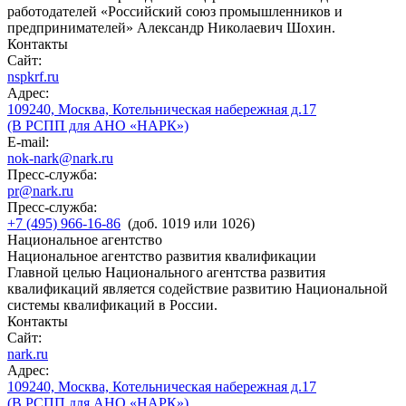
работодателей «Российский союз промышленников и
предпринимателей» Александр Николаевич Шохин.
Контакты
Сайт:
nspkrf.ru
Адрес:
109240, Москва, Котельническая набережная д.17
(В РСПП для АНО «НАРК»)
E-mail:
nok-nark@nark.ru
Пресс-служба:
pr@nark.ru
Пресс-служба:
+7 (495) 966-16-86
(доб. 1019 или 1026)
Национальное агентство
Национальное агентство развития квалификации
Главной целью Национального агентства развития
квалификаций является содействие развитию Национальной
системы квалификаций в России.
Контакты
Сайт:
nark.ru
Адрес:
109240, Москва, Котельническая набережная д.17
(В РСПП для АНО «НАРК»)