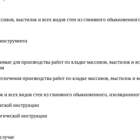
ассивов, выстилок и всех видов стен из глиняного обыкновенно
 инструмента
димые для производства работ по кладке массивов, выстилок и в
ом
еспечения производства работ по кладке массивов, выстилок и 
ок и всех видов стен из глиняного обыкновенного, изоляционно
ческой инструкции
огической инструкции
случае