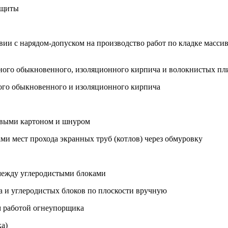
ащиты
твии с нарядом-допуском на производство работ по кладке масси
яного обыкновенного, изоляционного кирпича и волокнистых пл
яного обыкновенного и изоляционного кирпича
овыми картоном и шнуром
и мест прохода экранных труб (котлов) через обмуровку
 между углеродистыми блоками
а и углеродистых блоков по плоскости вручную
м работой огнеупорщика
ка)