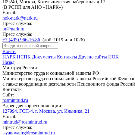
109240, Москва, Котельническая набережная д.17
(В РСПП для АНО «НАРК»)
E-mail:
nok-nark@nark.ru
Пресс-служба:
pr@nark.ru
Пресс-служба:
+7 (495) 966-16-86
(доб. 1019 или 1026)
Войти
НАРК
НСПК
Документы
Контакты
Другие сайты НОК
Назад
Минтруд России
Министерство труда и социальной защиты РФ
Министерство труда и социальной защиты Российской Федераци
а также координацию деятельности Пенсионного фонда Россий
Контакты
Сайт:
rosmintrud.ru
Адрес для корреспонденции:
127994, ГСП-4, г. Москва, ул. Ильинка, 21
E-mail:
mintrud@rosmintrud.ru
Пресс-служба:
isyanovams@rosmintrud.ru