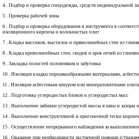
4 . Подбор и проверка спецодежды, средств индивидуальной з
5 . Проверка рабочей зоны
6 . Подбор и проверка оборудования и инструмента в соответс
изоляционного кирпича и волокнистых плит
7 . Кладка массивов, выстилок и прямолинейных стен из глин
8 . Кладка криволинейных стен, сводов и арок печей из глин
9 . Закладка полостей половняком и забутовка
10 . Изоляция кладки порошкообразными материалами, асбест
11 . Изоляция асбестовым шнуром или минераловатными плитам
12 . Подготовка углеродистых блоков и углеродистых масс
13 . Выполнение забивки углеродистой массы в швы и зазоры
14 . Выполнение конструктивной и пригоночной тески кирпич
15 . Осуществление непрерывного наблюдения за выполнение
16 . Оказание при необходимости экстренной помощи (страхов