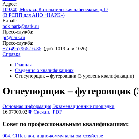
Адрес:
109240, Москва, Котельническая набережная д.17
(В РСПП для АНО «НАРК»)
E-mail:
nok-nark@nark.ru
Пресс-служба:
pr@nark.ru
Пресс-служба:
+7 (495) 966-16-86
(доб. 1019 или 1026)
Справка
Главная
Сведения о квалификациях
Огнеупорщик – футеровщик (3 уровень квалификации)
Огнеупорщик – футеровщик (
Основная информация
Экзаменационные площадки
16.07900.02
Скачать
PDF
Совет по профессиональным квалификациям:
004. СПК в жилищно-коммунальном хозяйстве