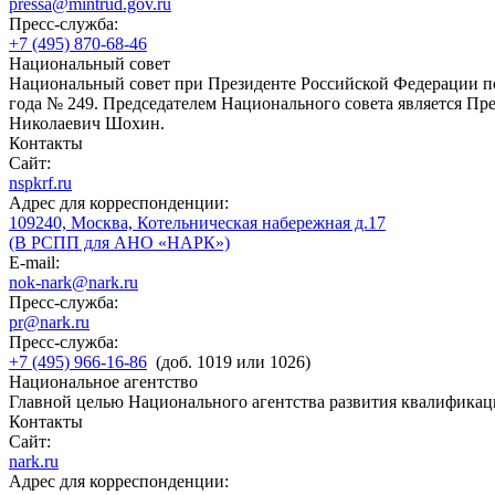
pressa@mintrud.gov.ru
Пресс-служба:
+7 (495) 870-68-46
Национальный совет
Национальный совет при Президенте Российской Федерации по
года № 249. Председателем Национального совета является П
Николаевич Шохин.
Контакты
Сайт:
nspkrf.ru
Адрес для корреспонденции:
109240, Москва, Котельническая набережная д.17
(В РСПП для АНО «НАРК»)
E-mail:
nok-nark@nark.ru
Пресс-служба:
pr@nark.ru
Пресс-служба:
+7 (495) 966-16-86
(доб. 1019 или 1026)
Национальное агентство
Главной целью Национального агентства развития квалификац
Контакты
Сайт:
nark.ru
Адрес для корреспонденции: