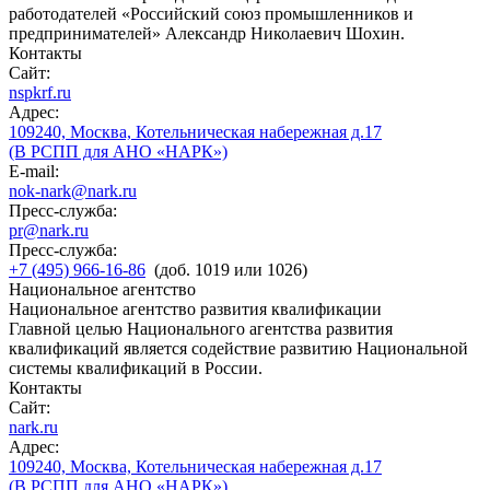
работодателей «Российский союз промышленников и
предпринимателей» Александр Николаевич Шохин.
Контакты
Сайт:
nspkrf.ru
Адрес:
109240, Москва, Котельническая набережная д.17
(В РСПП для АНО «НАРК»)
E-mail:
nok-nark@nark.ru
Пресс-служба:
pr@nark.ru
Пресс-служба:
+7 (495) 966-16-86
(доб. 1019 или 1026)
Национальное агентство
Национальное агентство развития квалификации
Главной целью Национального агентства развития
квалификаций является содействие развитию Национальной
системы квалификаций в России.
Контакты
Сайт:
nark.ru
Адрес:
109240, Москва, Котельническая набережная д.17
(В РСПП для АНО «НАРК»)