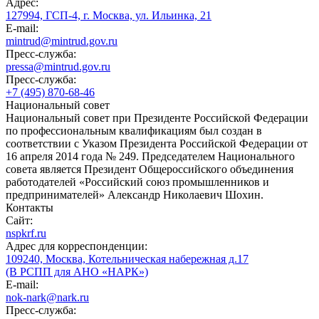
Адрес:
127994, ГСП-4, г. Москва, ул. Ильинка, 21
E-mail:
mintrud@mintrud.gov.ru
Пресс-служба:
pressa@mintrud.gov.ru
Пресс-служба:
+7 (495) 870-68-46
Национальный совет
Национальный совет при Президенте Российской Федерации
по профессиональным квалификациям был создан в
соответствии с Указом Президента Российской Федерации от
16 апреля 2014 года № 249. Председателем Национального
совета является Президент Общероссийского объединения
работодателей «Российский союз промышленников и
предпринимателей» Александр Николаевич Шохин.
Контакты
Сайт:
nspkrf.ru
Адрес для корреспонденции:
109240, Москва, Котельническая набережная д.17
(В РСПП для АНО «НАРК»)
E-mail:
nok-nark@nark.ru
Пресс-служба: