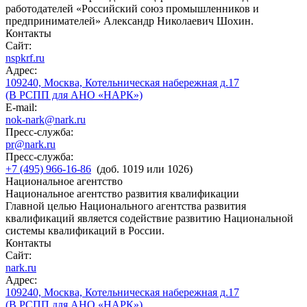
работодателей «Российский союз промышленников и
предпринимателей» Александр Николаевич Шохин.
Контакты
Сайт:
nspkrf.ru
Адрес:
109240, Москва, Котельническая набережная д.17
(В РСПП для АНО «НАРК»)
E-mail:
nok-nark@nark.ru
Пресс-служба:
pr@nark.ru
Пресс-служба:
+7 (495) 966-16-86
(доб. 1019 или 1026)
Национальное агентство
Национальное агентство развития квалификации
Главной целью Национального агентства развития
квалификаций является содействие развитию Национальной
системы квалификаций в России.
Контакты
Сайт:
nark.ru
Адрес:
109240, Москва, Котельническая набережная д.17
(В РСПП для АНО «НАРК»)