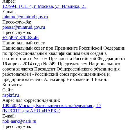
Адрес:
127994, ГСП-4, г. Москва, ул. Ильинка, 21
E-mail:
mintrud@mintrud.gov.ru
Пресс-служба:
pressa@mintrud.gov.ru
Пресс-служба:
+7 (495) 870-68-46
Национальный совет
Национальный совет при Президенте Российской Федерации
по профессиональным квалификациям был создан в
соответствии с Указом Президента Российской Федерации от
16 апреля 2014 года № 249. Председателем Национального
совета является Президент Общероссийского объединения
работодателей «Российский союз промышленников и
предпринимателей» Александр Николаевич Шохин.
Контакты
Сайт:
nspkrf.ru
Адрес для корреспонденции:
109240, Москва, Котельническая набережная д.17
(В РСПП для АНО «НАРК»)
E-mail:
nok-nark@nark.ru
Пресс-служба: