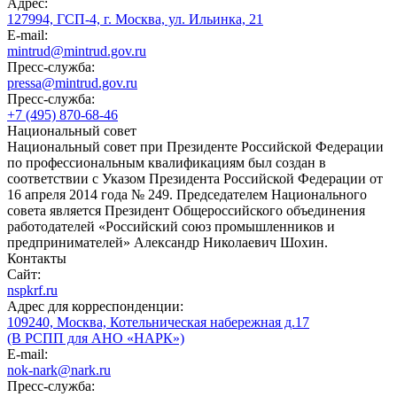
Адрес:
127994, ГСП-4, г. Москва, ул. Ильинка, 21
E-mail:
mintrud@mintrud.gov.ru
Пресс-служба:
pressa@mintrud.gov.ru
Пресс-служба:
+7 (495) 870-68-46
Национальный совет
Национальный совет при Президенте Российской Федерации
по профессиональным квалификациям был создан в
соответствии с Указом Президента Российской Федерации от
16 апреля 2014 года № 249. Председателем Национального
совета является Президент Общероссийского объединения
работодателей «Российский союз промышленников и
предпринимателей» Александр Николаевич Шохин.
Контакты
Сайт:
nspkrf.ru
Адрес для корреспонденции:
109240, Москва, Котельническая набережная д.17
(В РСПП для АНО «НАРК»)
E-mail:
nok-nark@nark.ru
Пресс-служба: