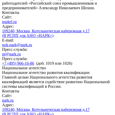
работодателей «Российский союз промышленников и
предпринимателей» Александр Николаевич Шохин.
Контакты
Сайт:
nspkrf.ru
Адрес:
109240, Москва, Котельническая набережная д.17
(В РСПП для АНО «НАРК»)
E-mail:
nok-nark@nark.ru
Пресс-служба:
pr@nark.ru
Пресс-служба:
+7 (495) 966-16-86
(доб. 1019 или 1026)
Национальное агентство
Национальное агентство развития квалификации
Главной целью Национального агентства развития
квалификаций является содействие развитию Национальной
системы квалификаций в России.
Контакты
Сайт:
nark.ru
Адрес:
109240, Москва, Котельническая набережная д.17
(В РСПП для АНО «НАРК»)